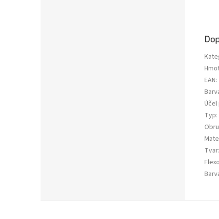
Dop
Kate
Hmot
EAN
:
Barv
Účel 
Typ
:
Obru
Mater
Tvar
Flex
Barv
Z
á