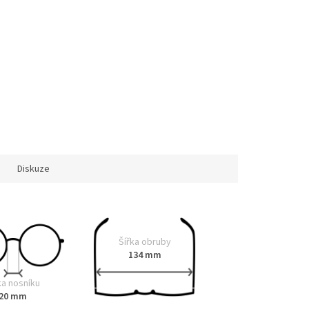
Diskuze
Šířka obruby
134 mm
ka nosníku
20 mm