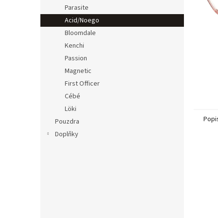
n
Parasite
e
Acid/Noego
l
Bloomdale
Kenchi
Passion
Magnetic
First Officer
Cébé
Löki
Popi
Pouzdra
Doplňky