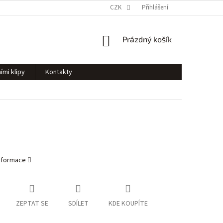
CZK
Přihlášení
NÁKUPNÍ
Prázdný košík
KOŠÍK
ími klipy
Kontakty
informace
ZEPTAT SE
SDÍLET
KDE KOUPÍTE