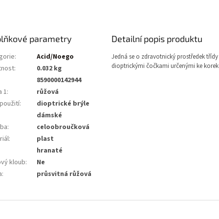
lňkové parametry
Detailní popis produktu
gorie
:
Acid/Noego
Jedná se o zdravotnický prostředek třídy 
dioptrickými čočkami určenými ke korekc
nost
:
0.032 kg
8590000142944
a 1
:
růžová
použití
:
dioptrické brýle
dámské
ba
:
celoobroučková
iál
:
plast
:
hranaté
ový kloub
:
Ne
a
:
průsvitná růžová