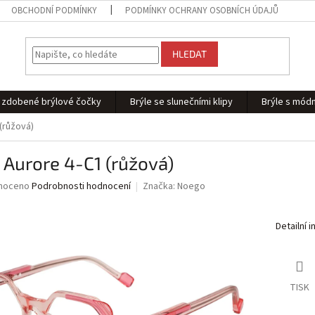
OBCHODNÍ PODMÍNKY
PODMÍNKY OCHRANY OSOBNÍCH ÚDAJŮ
HLEDAT
 - zdobené brýlové čočky
Brýle se slunečními klipy
Brýle s módn
(růžová)
 Aurore 4-C1 (růžová)
né
noceno
Podrobnosti hodnocení
Značka:
Noego
ní
u
Detailní 
ek.
TISK