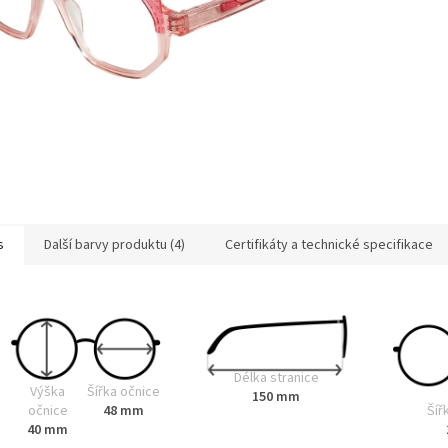
s
Další barvy produktu (4)
Certifikáty a technické specifikace
Délka stranice
Výška
Šířka očnice
150 mm
Šíř
očnice
48 mm
40 mm