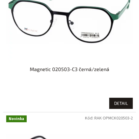
p
r
o
d
u
k
t
ů
Magnetic 020503-C3 černá/zelená
DETAIL
Kód:
RAK OPMCK020503-2
Novinka