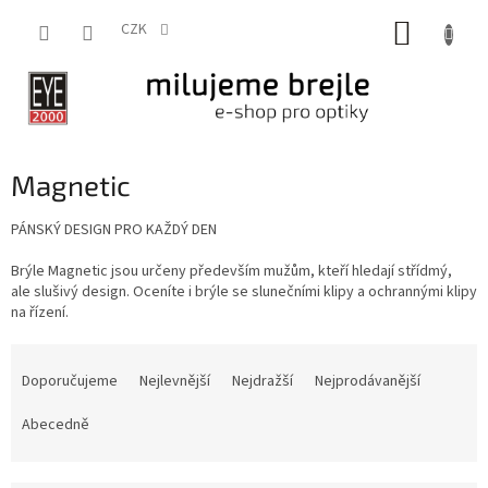
Přejít
NÁKUP
na
CZK
obsah
KOŠÍK
Magnetic
PÁNSKÝ DESIGN PRO KAŽDÝ DEN
Brýle Magnetic jsou určeny především mužům, kteří hledají střídmý,
ale slušivý design. Oceníte i brýle se slunečními klipy a ochrannými klipy
na řízení.
Ř
a
Doporučujeme
Nejlevnější
Nejdražší
Nejprodávanější
z
e
Abecedně
n
í