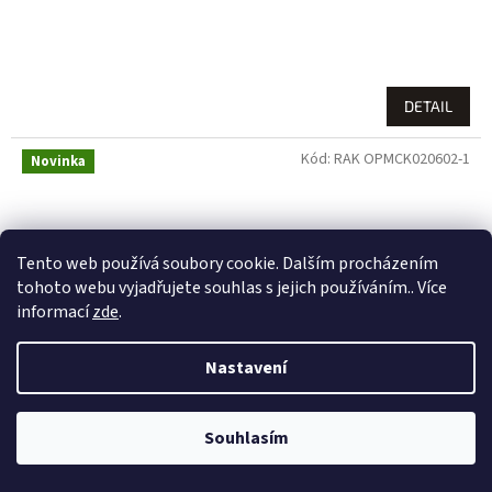
DETAIL
Kód:
RAK OPMCK020602-1
Novinka
Tento web používá soubory cookie. Dalším procházením
tohoto webu vyjadřujete souhlas s jejich používáním.. Více
informací
zde
.
Nastavení
Souhlasím