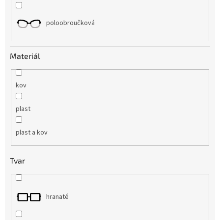
poloobroučková
Materiál
kov
plast
plast a kov
Tvar
hranaté