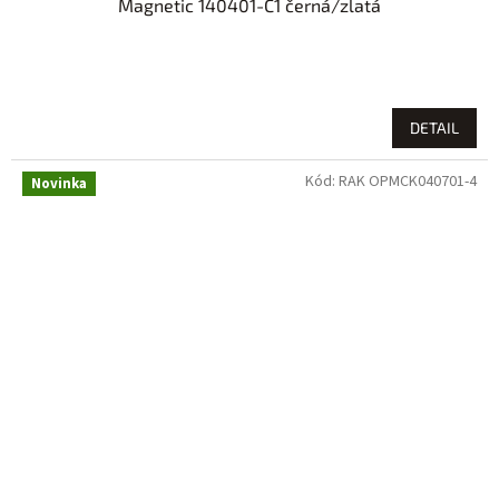
Magnetic 140401-C1 černá/zlatá
DETAIL
Kód:
RAK OPMCK040701-4
Novinka