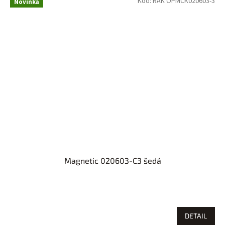
Kód:
RAK OPMCK020603-3
Novinka
Magnetic 020603-C3 šedá
DETAIL