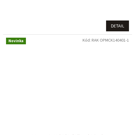
DETAIL
Kód:
RAK OPMCK140401-1
Novinka