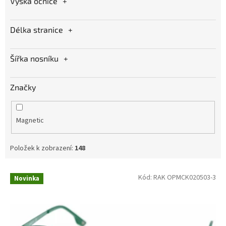
Výška očnice
Délka stranice
Šířka nosníku
Značky
Magnetic
Položek k zobrazení:
148
V
Kód:
RAK OPMCK020503-3
Novinka
ý
p
i
s