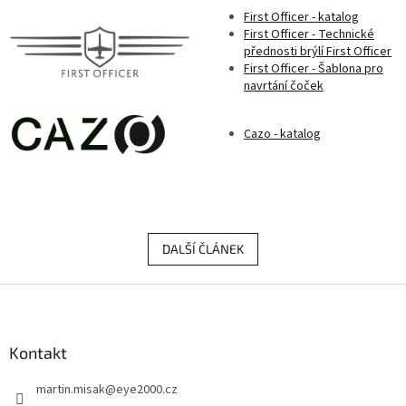
First Officer - katalog
First Officer - Technické
přednosti brýlí First Officer
First Officer - Šablona pro
navrtání čoček
Cazo - katalog
DALŠÍ ČLÁNEK
Z
á
p
a
Kontakt
t
martin.misak
@
eye2000.cz
í