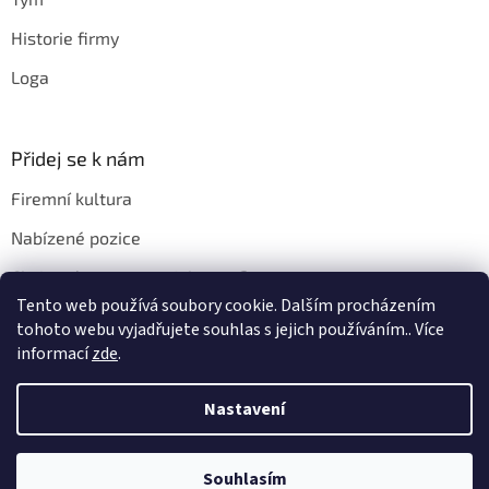
Historie firmy
Loga
Přidej se k nám
Firemní kultura
Nabízené pozice
Chci u vás pracovat. Jak na to?
Tento web používá soubory cookie. Dalším procházením
tohoto webu vyjadřujete souhlas s jejich používáním.. Více
informací
zde
.
Vytvořil Shoptet
Nastavení
Copyright 2026
EYE 2000 s.r.o.
. Všechna práva vyhrazena.
Souhlasím
Upravit nastavení cookies