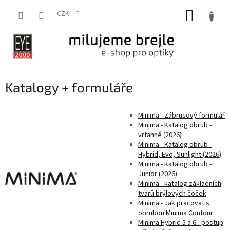
Přejít
NÁKUP
na
CZK
obsah
KOŠÍK
Katalogy + formuláře
Minima - Zábrusový formulář
Minima - Katalog obrub -
vrtanné (2026)
Minima - Katalog obrub -
Hybrid, Evo, Sunlight (2026)
Minima - Katalog obrub -
Junior (2026)
Minima - katalog základních
tvarů brýlových čoček
Minima - Jak pracovat s
obrubou Minima Contour
Minima Hybrid 5 a 6 - postup