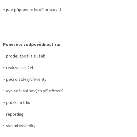
~ jste připraveni tvrdě pracovat
Ponesete zodpovědnost za:
~ prodej zboží a služeb
~ realizaci služeb
~ péči o stávající klienty
~ vyhledávání nových příležitostí
~ průzkum trhu
~ reporting
~ vlastní výsledky