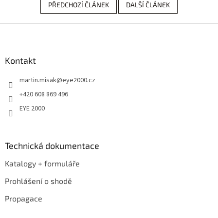
PŘEDCHOZÍ ČLÁNEK
DALŠÍ ČLÁNEK
Z
á
p
a
Kontakt
t
martin.misak
@
eye2000.cz
í
+420 608 869 496
EYE 2000
Technická dokumentace
Katalogy + formuláře
Prohlášení o shodě
Propagace