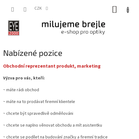
Přejít
NÁKUP
na
CZK
obsah
KOŠÍK
Nabízené pozice
Obchodní reprezentant produkt, marketing
Výzva pro vás, kteří:
~ máte rádi obchod
~ máte na to prodávat firemní klientele
~ chcete být spravedlivě odměňováni
~ chcete se naplno věnovat obchodu a mít asistentku
~ chcete se podílet na budování značky a firemní tradice