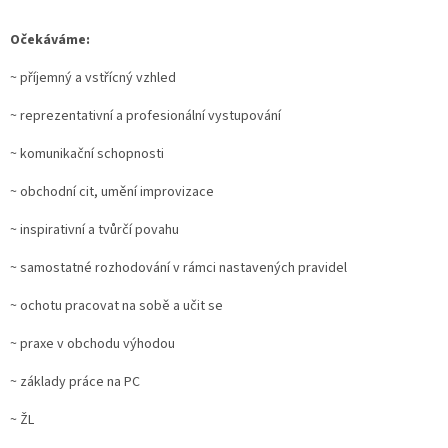
Očekáváme:
~ příjemný a vstřícný vzhled
~ reprezentativní a profesionální vystupování
~ komunikační schopnosti
~ obchodní cit, umění improvizace
~ inspirativní a tvůrčí povahu
~ samostatné rozhodování v rámci nastavených pravidel
~ ochotu pracovat na sobě a učit se
~ praxe v obchodu výhodou
~ základy práce na PC
~ ŽL