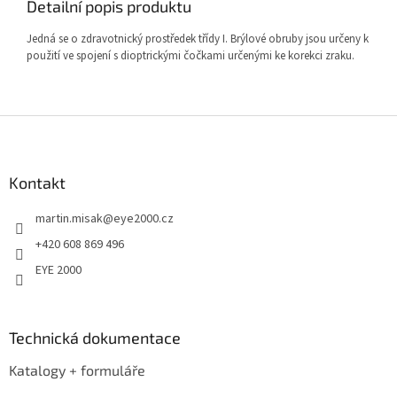
Detailní popis produktu
Jedná se o zdravotnický prostředek třídy I. Brýlové obruby jsou určeny k
použití ve spojení s dioptrickými čočkami určenými ke korekci zraku.
Z
á
p
a
Kontakt
t
martin.misak
@
eye2000.cz
í
+420 608 869 496
EYE 2000
Technická dokumentace
Katalogy + formuláře