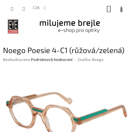
Přejít
NÁKUP
na
CZK
obsah
KOŠÍK
Noego Poesie 4-C1 (růžová/zelená)
Průměrné
Neohodnoceno
Podrobnosti hodnocení
Značka:
Noego
hodnocení
produktu
je
0,0
z
5
hvězdiček.