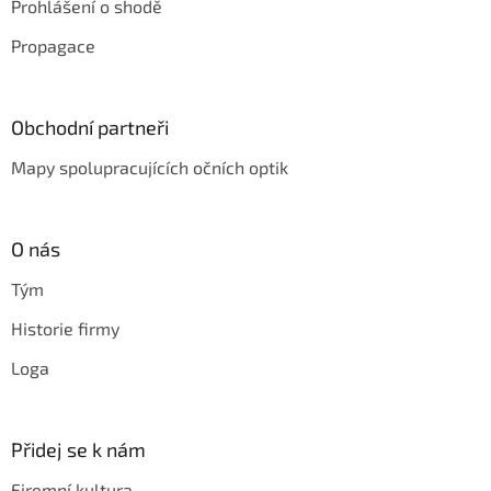
Prohlášení o shodě
Propagace
Obchodní partneři
Mapy spolupracujících očních optik
O nás
Tým
Historie firmy
Loga
Přidej se k nám
Firemní kultura