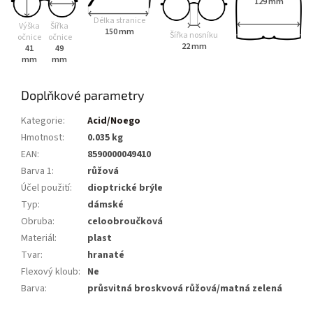
129 mm
Délka stranice
Výška
Šířka
150 mm
Šířka nosníku
očnice
očnice
22 mm
41
49
mm
mm
Doplňkové parametry
Kategorie
:
Acid/Noego
Hmotnost
:
0.035 kg
EAN
:
8590000049410
Barva 1
:
růžová
Účel použití
:
dioptrické brýle
Typ
:
dámské
Obruba
:
celoobroučková
Materiál
:
plast
Tvar
:
hranaté
Flexový kloub
:
Ne
Barva
:
průsvitná broskvová růžová/matná zelená