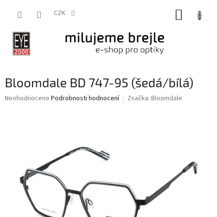
Přejít
NÁKUP
na
CZK
obsah
KOŠÍK
Bloomdale BD 747-95 (šedá/bílá)
Průměrné
Neohodnoceno
Podrobnosti hodnocení
Značka:
Bloomdale
hodnocení
produktu
je
0,0
z
5
hvězdiček.