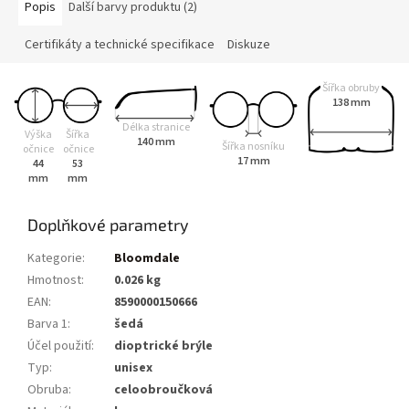
Popis
Další barvy produktu (2)
Certifikáty a technické specifikace
Diskuze
Šířka obruby
138 mm
Délka stranice
Výška
Šířka
140 mm
Šířka nosníku
očnice
očnice
17 mm
44
53
mm
mm
Doplňkové parametry
Kategorie
:
Bloomdale
Hmotnost
:
0.026 kg
EAN
:
8590000150666
Barva 1
:
šedá
Účel použití
:
dioptrické brýle
Typ
:
unisex
Obruba
:
celoobroučková