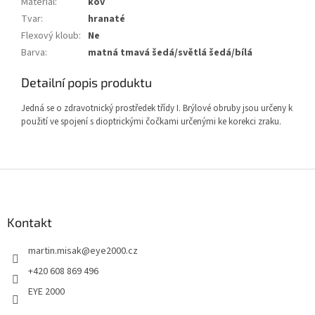
Materiál
:
kov
Tvar
:
hranaté
Flexový kloub
:
Ne
Barva
:
matná tmavá šedá/světlá šedá/bílá
Detailní popis produktu
Jedná se o zdravotnický prostředek třídy I. Brýlové obruby jsou určeny k
použití ve spojení s dioptrickými čočkami určenými ke korekci zraku.
Z
á
p
a
Kontakt
t
martin.misak
@
eye2000.cz
í
+420 608 869 496
EYE 2000