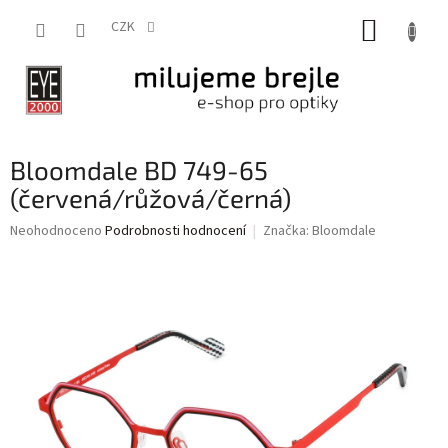
Přejít
NÁKUP
na
CZK
obsah
KOŠÍK
Bloomdale BD 749-65
(červená/růžová/černá)
Průměrné
Neohodnoceno
Podrobnosti hodnocení
Značka:
Bloomdale
hodnocení
produktu
je
0,0
z
5
hvězdiček.