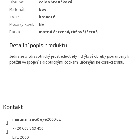
Obruba
:
celoobroučková
Materiál
:
kov
Tvar
:
hranaté
Flexový kloub
:
Ne
Barva
:
matná červená/růžová/černá
Detailní popis produktu
Jedná se o zdravotnický prostředek třídy I. Brýlové obruby jsou určeny k
použití ve spojení s dioptrickými čočkami určenými ke korekci zraku.
Z
á
p
a
Kontakt
t
martin.misak
@
eye2000.cz
í
+420 608 869 496
EYE 2000