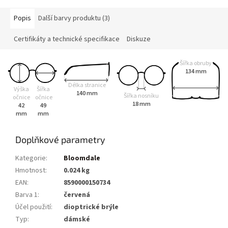
Popis
Další barvy produktu (3)
Certifikáty a technické specifikace
Diskuze
Šířka obruby
134 mm
Délka stranice
Výška
Šířka
140 mm
Šířka nosníku
očnice
očnice
18 mm
42
49
mm
mm
Doplňkové parametry
Kategorie
:
Bloomdale
Hmotnost
:
0.024 kg
EAN
:
8590000150734
Barva 1
:
červená
Účel použití
:
dioptrické brýle
Typ
:
dámské