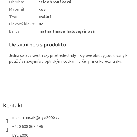
Obruba
:
celoobroučková
Materiál
:
kov
Tvar
:
oválné
Flexový kloub
:
Ne
Barva
:
matná tmavá fialová/vínová
Detailní popis produktu
Jedná se o zdravotnický prostředek třídy I. Brýlové obruby jsou určeny k
použití ve spojení s dioptrickými čočkami určenými ke korekci zraku.
Z
á
p
a
Kontakt
t
martin.misak
@
eye2000.cz
í
+420 608 869 496
EYE 2000