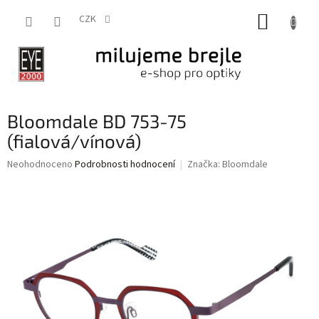
Přejít
NÁKUP
na
CZK
obsah
KOŠÍK
Bloomdale BD 753-75
(fialová/vínová)
Průměrné
Neohodnoceno
Podrobnosti hodnocení
Značka:
Bloomdale
hodnocení
produktu
je
0,0
z
5
hvězdiček.