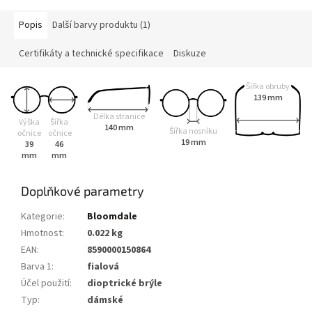
Popis
Další barvy produktu (1)
Certifikáty a technické specifikace
Diskuze
Šířka obruby
139 mm
Délka stranice
Výška
Šířka
140 mm
Šířka nosníku
očnice
očnice
19 mm
39
46
mm
mm
Doplňkové parametry
Kategorie
:
Bloomdale
Hmotnost
:
0.022 kg
EAN
:
8590000150864
Barva 1
:
fialová
Účel použití
:
dioptrické brýle
Typ
:
dámské