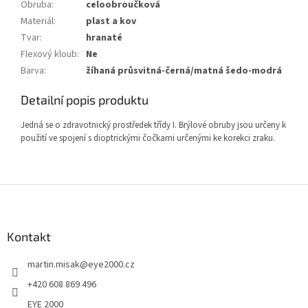
Obruba
:
celoobroučková
Materiál
:
plast a kov
Tvar
:
hranaté
Flexový kloub
:
Ne
Barva
:
žíhaná průsvitná-černá/matná šedo-modrá
Detailní popis produktu
Jedná se o zdravotnický prostředek třídy I. Brýlové obruby jsou určeny k
použití ve spojení s dioptrickými čočkami určenými ke korekci zraku.
Z
á
p
a
Kontakt
t
martin.misak
@
eye2000.cz
í
+420 608 869 496
EYE 2000