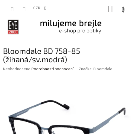
Přejít
NÁKUP
na
CZK
obsah
KOŠÍK
Bloomdale BD 758-85
(žíhaná/sv.modrá)
Průměrné
Neohodnoceno
Podrobnosti hodnocení
Značka:
Bloomdale
hodnocení
produktu
je
0,0
z
5
hvězdiček.