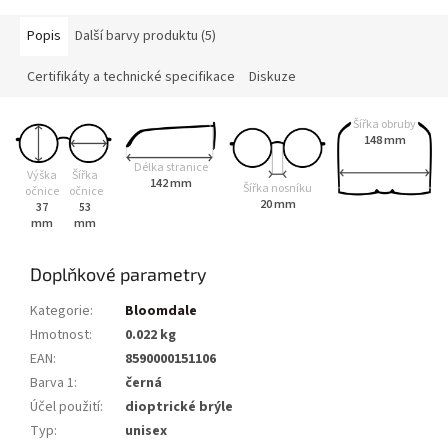
Popis
Další barvy produktu (5)
Certifikáty a technické specifikace
Diskuze
Šířka obruby
148 mm
Délka stranice
Výška
Šířka
142 mm
Šířka nosníku
očnice
očnice
20 mm
37
53
mm
mm
Doplňkové parametry
Kategorie
:
Bloomdale
Hmotnost
:
0.022 kg
EAN
:
8590000151106
Barva 1
:
černá
Účel použití
:
dioptrické brýle
Typ
:
unisex