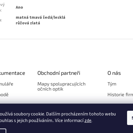
ový
Ano
b
:
matná tmavá šedá/lesklá
a
:
růžová zlatá
okumentace
Obchodní partneři
O nás
muláře
Mapy spolupracujících
Tým
očních optik
hodě
Historie fir
Loga
oužívá soubory cookie. Dalším procházením tohoto webu
ouhlas s jejich používáním.. Více informací
zde
.