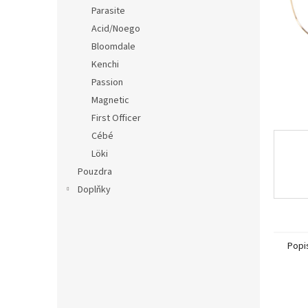
n
Parasite
e
Acid/Noego
l
Bloomdale
Kenchi
Passion
Magnetic
First Officer
Cébé
Löki
Pouzdra
Doplňky
Popi