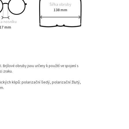
Šířka obruby
138 mm
ka nosníku
17 mm
I. Brýlové obruby jsou určeny k použití ve spojení s
i zraku.
ckých klipů: polarizační šedý, polarizační žlutý,
em.