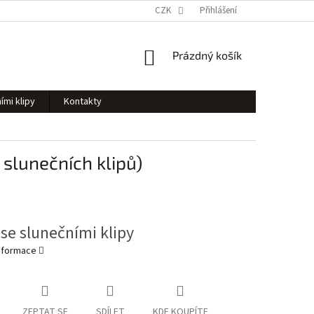
CZK
Přihlášení
NÁKUPNÍ
Prázdný košík
KOŠÍK
ími klipy
Kontakty
slunečních klipů)
 se slunečními klipy
informace
ZEPTAT SE
SDÍLET
KDE KOUPÍTE