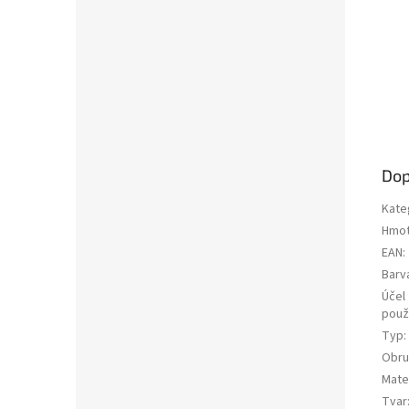
Dop
Kate
Hmot
EAN
:
Barv
Účel
použi
Typ
:
Obru
Mater
Tvar