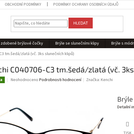
OBCHODNÍ PODMÍNKY
PODMÍNKY OCHRANY OSOBNÍCH ÚDAJŮ
HLEDAT
 - zdobené brýlové čočky
Brýle se slunečními klipy
Brýle s módn
3 tm.šedá/zlatá (vč. 3ks slunečních klipů)
hi C040706-C3 tm.šedá/zlatá (vč. 3ks 
Průměrné
Neohodnoceno
Podrobnosti hodnocení
Značka:
Kenchi
ka
hodnocení
produktu
je
Brýle
0,0
Detailní 
z
5
hvězdiček.
TISK