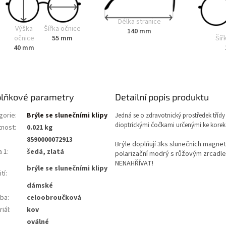
Délka stranice
Výška
Šířka očnice
140 mm
Šíř
očnice
55 mm
40 mm
lňkové parametry
Detailní popis produktu
gorie
:
Brýle se slunečními klipy
Jedná se o zdravotnický prostředek třídy 
dioptrickými čočkami určenými ke korekc
nost
:
0.021 kg
8590000072913
Brýle doplňují 3ks slunečních magneti
a 1
:
šedá, zlatá
polarizační modrý s růžovým zrcadl
NENAHŘÍVAT!
brýle se slunečními klipy
tí
:
dámské
ba
:
celoobroučková
iál
:
kov
:
oválné