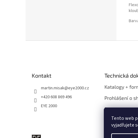
Flex
klou
Barv
Z
á
p
a
t
Kontakt
Technická d
í
Katalogy + for
martin.misak
@
eye2000.cz
+420 608 869 496
Prohlášení o s
EYE 2000
Propagace
Tento web p
vyjadřujete s