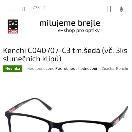
Přejít
NÁKUP
na
CZK
obsah
KOŠÍK
Kenchi C040707-C3 tm.šedá (vč. 3ks
slunečních klipů)
Průměrné
Neohodnoceno
Podrobnosti hodnocení
Značka:
Kenchi
Novinka
hodnocení
produktu
je
0,0
z
5
hvězdiček.