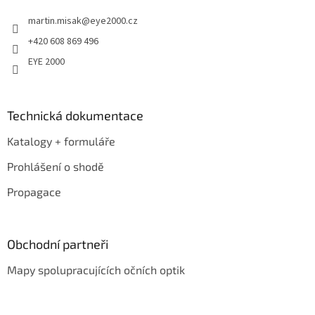
t
martin.misak
@
eye2000.cz
í
+420 608 869 496
EYE 2000
Technická dokumentace
Katalogy + formuláře
Prohlášení o shodě
Propagace
Obchodní partneři
Mapy spolupracujících očních optik