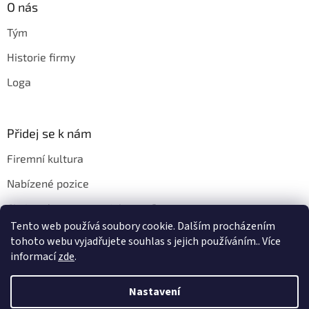
O nás
Tým
Historie firmy
Loga
Přidej se k nám
Firemní kultura
Nabízené pozice
Chci u vás pracovat. Jak na to?
Tento web používá soubory cookie. Dalším procházením
tohoto webu vyjadřujete souhlas s jejich používáním.. Více
informací
zde
.
Vytvořil Shoptet
Nastavení