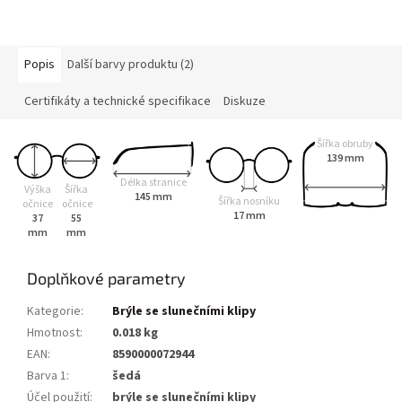
Popis
Další barvy produktu (2)
Certifikáty a technické specifikace
Diskuze
Šířka obruby
139 mm
Délka stranice
Výška
Šířka
145 mm
Šířka nosníku
očnice
očnice
17 mm
37
55
mm
mm
Doplňkové parametry
Kategorie
:
Brýle se slunečními klipy
Hmotnost
:
0.018 kg
EAN
:
8590000072944
Barva 1
:
šedá
Účel použití
:
brýle se slunečními klipy