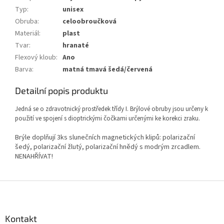
Typ
:
unisex
Obruba
:
celoobroučková
Materiál
:
plast
Tvar
:
hranaté
Flexový kloub
:
Ano
Barva
:
matná tmavá šedá/červená
Detailní popis produktu
Jedná se o zdravotnický prostředek třídy I. Brýlové obruby jsou určeny k
použití ve spojení s dioptrickými čočkami určenými ke korekci zraku.
Brýle doplňují 3ks slunečních magnetických klipů: polarizační
šedý, polarizační žlutý, polarizační hnědý s modrým zrcadlem.
NENAHŘÍVAT!
Z
á
p
a
Kontakt