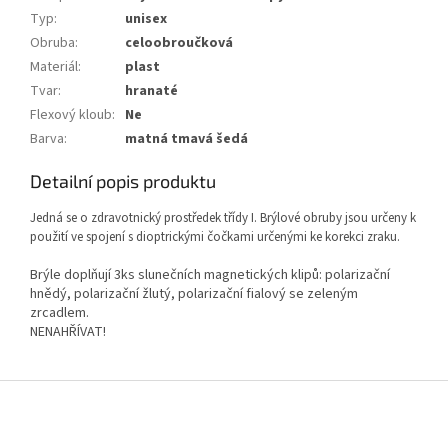
Typ
:
unisex
Obruba
:
celoobroučková
Materiál
:
plast
Tvar
:
hranaté
Flexový kloub
:
Ne
Barva
:
matná tmavá šedá
Detailní popis produktu
Jedná se o zdravotnický prostředek třídy I. Brýlové obruby jsou určeny k
použití ve spojení s dioptrickými čočkami určenými ke korekci zraku.
Brýle doplňují 3ks slunečních magnetických klipů: polarizační
hnědý, polarizační žlutý, polarizační fialový se zeleným
zrcadlem.
NENAHŘÍVAT!
Z
á
p