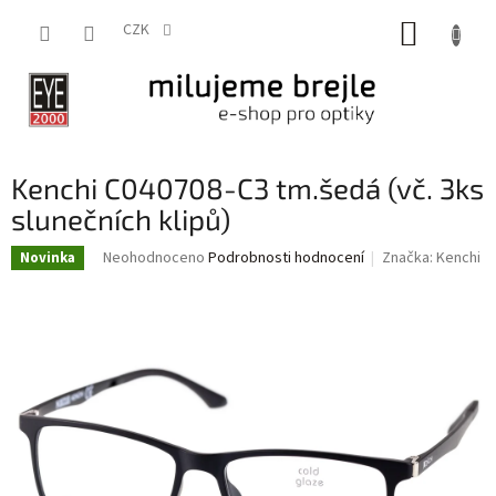
Přejít
NÁKUP
na
CZK
obsah
KOŠÍK
Kenchi C040708-C3 tm.šedá (vč. 3ks
slunečních klipů)
Průměrné
Neohodnoceno
Podrobnosti hodnocení
Značka:
Kenchi
Novinka
hodnocení
produktu
je
0,0
z
5
hvězdiček.