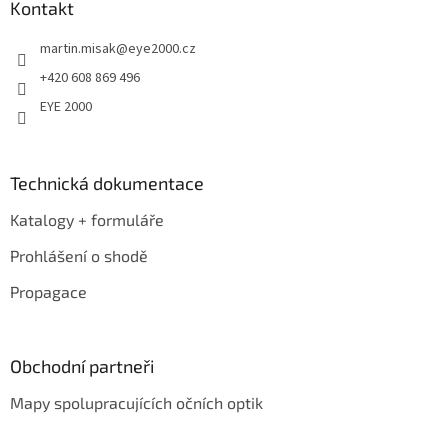
a
Kontakt
t
martin.misak
@
eye2000.cz
í
+420 608 869 496
EYE 2000
Technická dokumentace
Katalogy + formuláře
Prohlášení o shodě
Propagace
Obchodní partneři
Mapy spolupracujících očních optik