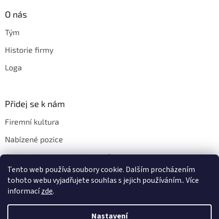
O nás
Tým
Historie firmy
Loga
Přidej se k nám
Firemní kultura
Nabízené pozice
Chci u vás pracovat. Jak na to?
Tento web používá soubory cookie. Dalším procházením
tohoto webu vyjadřujete souhlas s jejich používáním.. Více
informací
zde
.
Vytvořil Shoptet
Nastavení