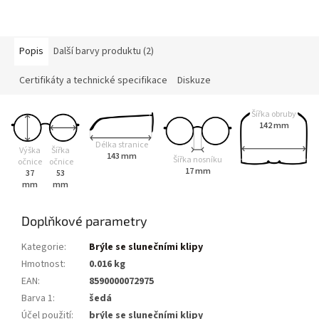
Popis
Další barvy produktu (2)
Certifikáty a technické specifikace
Diskuze
Šířka obruby
142 mm
Délka stranice
Výška
Šířka
143 mm
Šířka nosníku
očnice
očnice
17 mm
37
53
mm
mm
Doplňkové parametry
Kategorie
:
Brýle se slunečními klipy
Hmotnost
:
0.016 kg
EAN
:
8590000072975
Barva 1
:
šedá
Účel použití
:
brýle se slunečními klipy