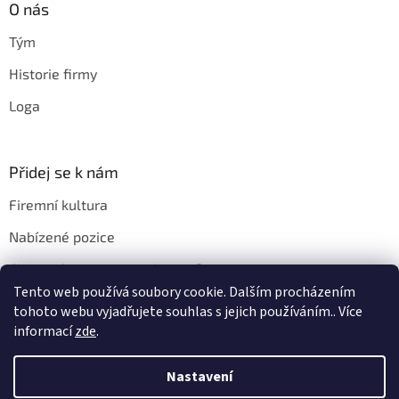
O nás
Tým
Historie firmy
Loga
Přidej se k nám
Firemní kultura
Nabízené pozice
Chci u vás pracovat. Jak na to?
Tento web používá soubory cookie. Dalším procházením
tohoto webu vyjadřujete souhlas s jejich používáním.. Více
informací
zde
.
Vytvořil Shoptet
Nastavení