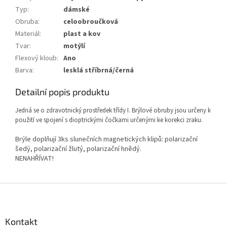
Typ
:
dámské
Obruba
:
celoobroučková
Materiál
:
plast a kov
Tvar
:
motýlí
Flexový kloub
:
Ano
Barva
:
lesklá stříbrná/černá
Detailní popis produktu
Jedná se o zdravotnický prostředek třídy I. Brýlové obruby jsou určeny k
použití ve spojení s dioptrickými čočkami určenými ke korekci zraku.
Brýle doplňují 3ks slunečních magnetických klipů: polarizační
šedý, polarizační žlutý, polarizační hnědý.
NENAHŘÍVAT!
Z
á
p
a
Kontakt