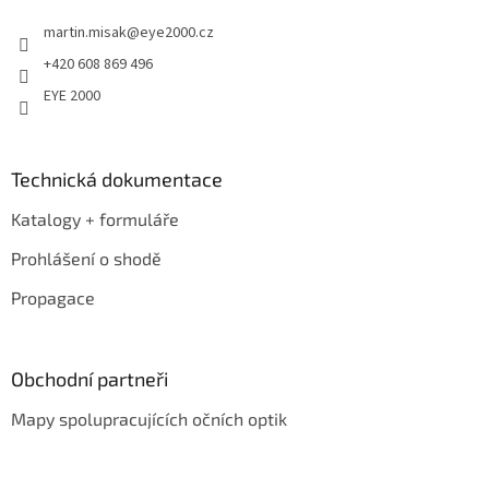
t
martin.misak
@
eye2000.cz
í
+420 608 869 496
EYE 2000
Technická dokumentace
Katalogy + formuláře
Prohlášení o shodě
Propagace
Obchodní partneři
Mapy spolupracujících očních optik