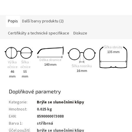
Popis
Další barvy produktu (2)
Certifikáty a technické specifikace
Diskuze
Šířka obruby
135 mm
Délka stranice
Výška
Šířka
140 mm
Šířka nosníku
očnice
očnice
16 mm
46
55
mm
mm
Doplňkové parametry
Kategorie
:
Brýle se slunečními klipy
Hmotnost
:
0.025 kg
EAN
:
8590000073088
Barva 1
:
stříbrná
Účel použití
:
brýle se slunečními klipy