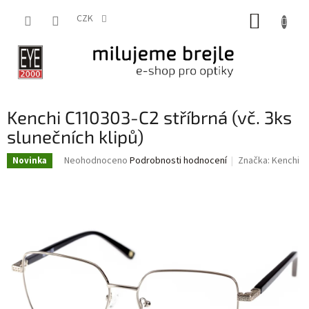
Přejít
NÁKUP
na
CZK
obsah
KOŠÍK
Kenchi C110303-C2 stříbrná (vč. 3ks
slunečních klipů)
Průměrné
Neohodnoceno
Podrobnosti hodnocení
Značka:
Kenchi
Novinka
hodnocení
produktu
je
0,0
z
5
hvězdiček.