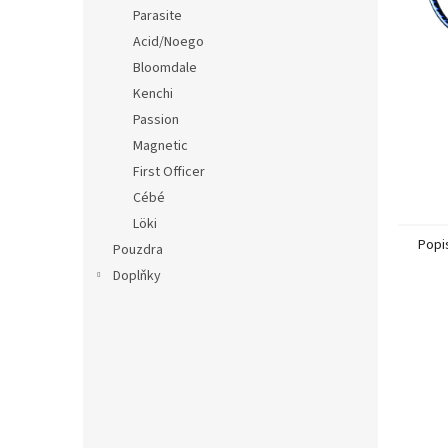
n
Parasite
e
Acid/Noego
l
Bloomdale
Kenchi
Passion
Magnetic
First Officer
Cébé
Löki
Popi
Pouzdra
Doplňky