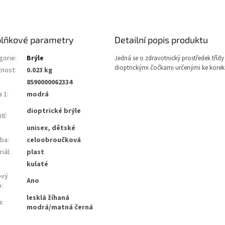
lňkové parametry
Detailní popis produktu
gorie
:
Brýle
Jedná se o zdravotnický prostředek třídy 
dioptrickými čočkami určenými ke korekc
nost
:
0.023 kg
8590000062334
a 1
:
modrá
dioptrické brýle
tí
:
unisex, dětské
ba
:
celoobroučková
iál
:
plast
:
kulaté
ový
Ano
b
:
lesklá žíhaná
a
:
modrá/matná černá