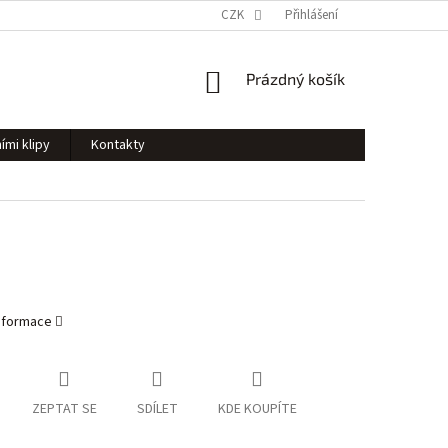
CZK
Přihlášení
NÁKUPNÍ
Prázdný košík
KOŠÍK
ími klipy
Kontakty
informace
ZEPTAT SE
SDÍLET
KDE KOUPÍTE