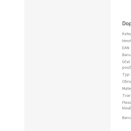
Dop
Kate
Hmot
EAN
:
Barv
Účel
použi
Typ
:
Obru
Mater
Tvar
Flex
klou
Barv