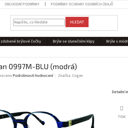
OBCHODNÍ PODMÍNKY
PODMÍNKY OCHRANY OSOBNÍCH ÚDAJŮ
HLEDAT
 - zdobené brýlové čočky
Brýle se slunečními klipy
Brýle s módn
an 0997M-BLU (modrá)
né
noceno
Podrobnosti hodnocení
Značka:
Cogan
ní
u
Detailní 
ek.
TISK