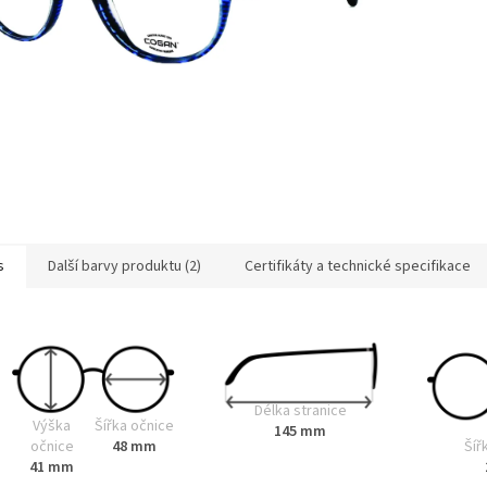
s
Další barvy produktu (2)
Certifikáty a technické specifikace
Délka stranice
Výška
Šířka očnice
145 mm
Šíř
očnice
48 mm
41 mm