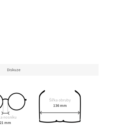
Diskuze
Šířka obruby
136 mm
ka nosníku
21 mm