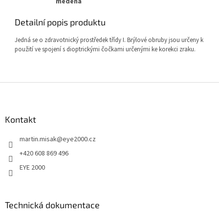
měděná
Detailní popis produktu
Jedná se o zdravotnický prostředek třídy I. Brýlové obruby jsou určeny k
použití ve spojení s dioptrickými čočkami určenými ke korekci zraku.
Z
á
p
a
Kontakt
t
martin.misak
@
eye2000.cz
í
+420 608 869 496
EYE 2000
Technická dokumentace