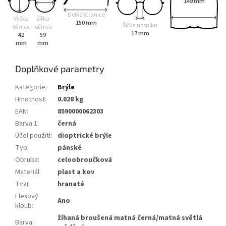
149 mm
Délka stranice
Výška
Šířka
150 mm
Šířka nosníku
očnice
očnice
17 mm
42
59
mm
mm
Doplňkové parametry
Kategorie
:
Brýle
Hmotnost
:
0.028 kg
EAN
:
8590000062303
Barva 1
:
černá
Účel použití
:
dioptrické brýle
Typ
:
pánské
Obruba
:
celoobroučková
Materiál
:
plast a kov
Tvar
:
hranaté
Flexový
Ano
kloub
:
žíhaná broušená matná černá/matná světlá
Barva
: