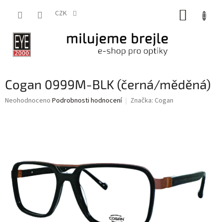
Přejít
NÁKUP
na
CZK
obsah
KOŠÍK
Cogan 0999M-BLK (černá/měděná)
Průměrné
Neohodnoceno
Podrobnosti hodnocení
Značka:
Cogan
hodnocení
produktu
je
0,0
z
5
hvězdiček.