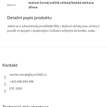
matná černá/světlá zelená/hnědá imitace
Barva
:
dřeva
Detailní popis produktu
Jedná se o zdravotnický prostředek třídy I. Brýlové obruby jsou určeny k
použití ve spojení s dioptrickými čočkami určenými ke korekci zraku.
Z
á
p
a
Kontakt
t
martin.misak
@
eye2000.cz
í
+420 608 869 496
EYE 2000
Technická dokumentace