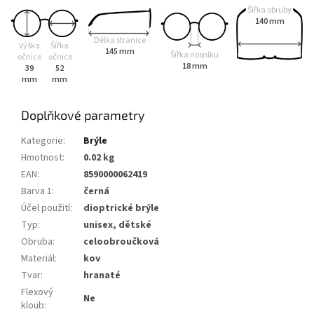
Šířka obruby
140 mm
Délka stranice
Výška
Šířka
145 mm
Šířka nosníku
očnice
očnice
18 mm
39
52
mm
mm
Doplňkové parametry
Kategorie
:
Brýle
Hmotnost
:
0.02 kg
EAN
:
8590000062419
Barva 1
:
černá
Účel použití
:
dioptrické brýle
Typ
:
unisex, dětské
Obruba
:
celoobroučková
Materiál
:
kov
Tvar
:
hranaté
Flexový
Ne
kloub
: