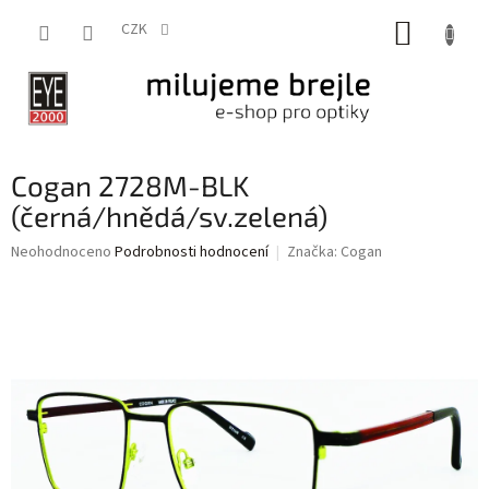
Přejít
NÁKUP
na
CZK
obsah
KOŠÍK
Cogan 2728M-BLK
(černá/hnědá/sv.zelená)
Průměrné
Neohodnoceno
Podrobnosti hodnocení
Značka:
Cogan
hodnocení
produktu
je
0,0
z
5
hvězdiček.