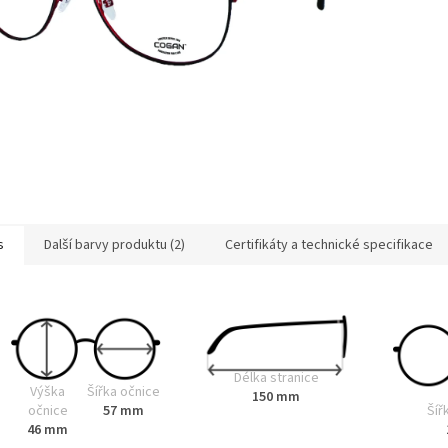
s
Další barvy produktu (2)
Certifikáty a technické specifikace
Délka stranice
Výška
Šířka očnice
150 mm
Šíř
očnice
57 mm
46 mm