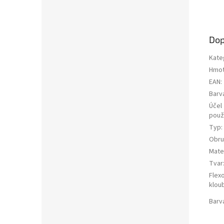
Dop
Kate
Hmot
EAN
:
Barv
Účel
použi
Typ
:
Obru
Mater
Tvar
Flex
klou
Barv