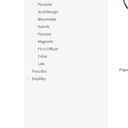
n
Parasite
e
Acid/Noego
l
Bloomdale
Kenchi
Passion
Magnetic
First Officer
Cébé
Löki
Popi
Pouzdra
Doplňky