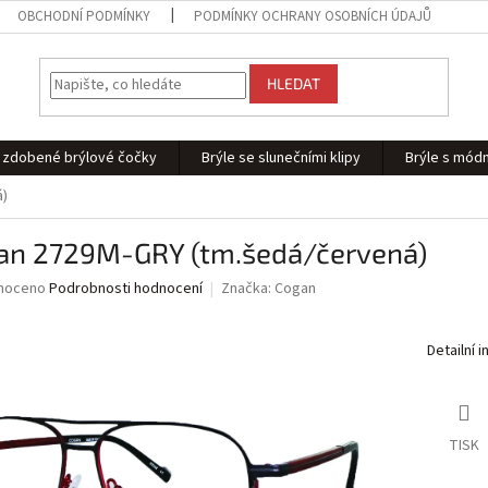
OBCHODNÍ PODMÍNKY
PODMÍNKY OCHRANY OSOBNÍCH ÚDAJŮ
HLEDAT
 - zdobené brýlové čočky
Brýle se slunečními klipy
Brýle s módn
á)
an 2729M-GRY (tm.šedá/červená)
né
noceno
Podrobnosti hodnocení
Značka:
Cogan
ní
u
Detailní 
ek.
TISK