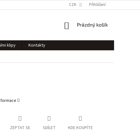
CZK
Přihlášení
NÁKUPNÍ
Prázdný košík
KOŠÍK
ími klipy
Kontakty
informace
ZEPTAT SE
SDÍLET
KDE KOUPÍTE