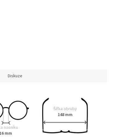
Diskuze
Šířka obruby
148 mm
ka nosníku
16 mm