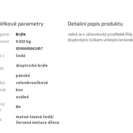
lňkové parametry
Detailní popis produktu
gorie
:
Brýle
Jedná se o zdravotnický prostředek třídy 
dioptrickými čočkami určenými ke korekc
nost
:
0.023 kg
8590000062457
a 1
:
šedá
dioptrické brýle
tí
:
pánské
ba
:
celoobroučková
iál
:
kov
:
oválné
ový
Ne
b
:
matná tmavá šedá/
a
:
červená imitace dřeva