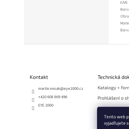
EAN
:
Barv
Obru
Mater
Barv
Z
á
p
a
t
Kontakt
Technická d
í
Katalogy + for
martin.misak
@
eye2000.cz
+420 608 869 496
Prohlášení o s
EYE 2000
Propagace
Tento web p
vyjadřujete s