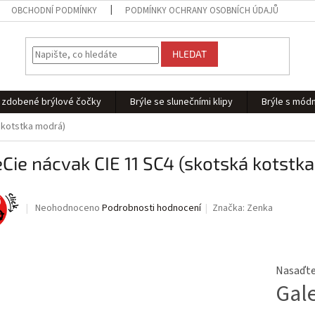
OBCHODNÍ PODMÍNKY
PODMÍNKY OCHRANY OSOBNÍCH ÚDAJŮ
HLEDAT
 - zdobené brýlové čočky
Brýle se slunečními klipy
Brýle s módn
 kotstka modrá)
Cie nácvak CIE 11 SC4 (skotská kotstk
Průměrné
Neohodnoceno
Podrobnosti hodnocení
Značka:
Zenka
hodnocení
produktu
je
0,0
Nasaďte 
z
Gal
5
hvězdiček.