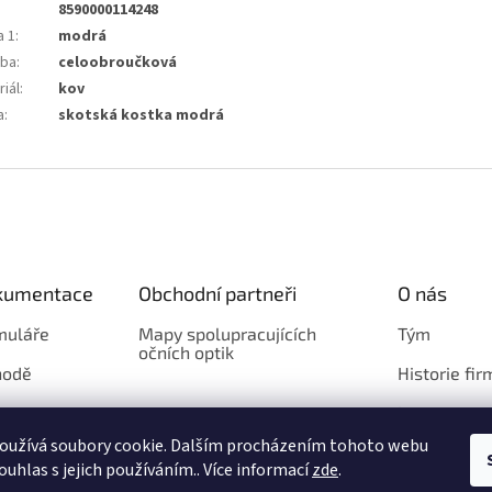
8590000114248
a 1
:
modrá
ba
:
celoobroučková
iál
:
kov
a
:
skotská kostka modrá
okumentace
Obchodní partneři
O nás
muláře
Mapy spolupracujících
Tým
očních optik
hodě
Historie fir
Loga
oužívá soubory cookie. Dalším procházením tohoto webu
ouhlas s jejich používáním.. Více informací
zde
.