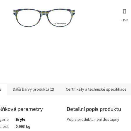
TISK
s
Další barvy produktu (2)
Certifikáty a technické specifikace
lňkové parametry
Detailní popis produktu
gorie
:
Brýle
Popis produktu není dostupný
nost
:
0.003 kg