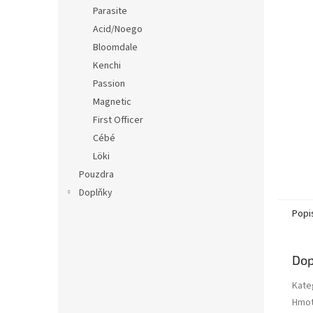
n
Parasite
e
Acid/Noego
l
Bloomdale
Kenchi
Passion
Magnetic
First Officer
Cébé
Löki
Pouzdra
Doplňky
Popi
Dop
Kate
Hmot