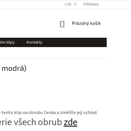
CZK
Přihlášení
NÁKUPNÍ
Prázdný košík
KOŠÍK
ími klipy
Kontakty
a modrá)
tento klip na obrubu Zenka a změňte její vzhled.
erie všech obrub
zde