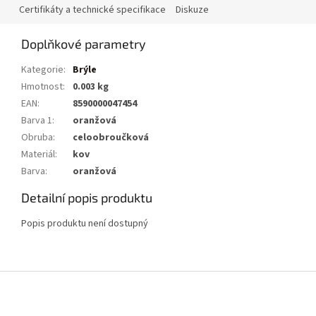
Certifikáty a technické specifikace
Diskuze
Doplňkové parametry
Kategorie
:
Brýle
Hmotnost
:
0.003 kg
EAN
:
8590000047454
Barva 1
:
oranžová
Obruba
:
celoobroučková
Materiál
:
kov
Barva
:
oranžová
Detailní popis produktu
Popis produktu není dostupný
Z
á
p