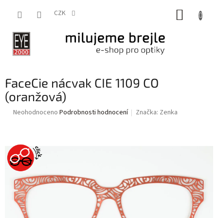
Přejít
NÁKUP
na
CZK
obsah
KOŠÍK
FaceCie nácvak CIE 1109 CO
(oranžová)
Průměrné
Neohodnoceno
Podrobnosti hodnocení
Značka:
Zenka
hodnocení
produktu
je
0,0
z
5
hvězdiček.