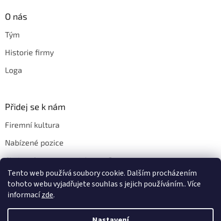
O nás
Tým
Historie firmy
Loga
Přidej se k nám
Firemní kultura
Nabízené pozice
Chci u vás pracovat. Jak na to?
Tento web používá soubory cookie. Dalším procházením
tohoto webu vyjadřujete souhlas s jejich používáním.. Více
informací
zde
.
Vytvořil Shoptet
Nastavení