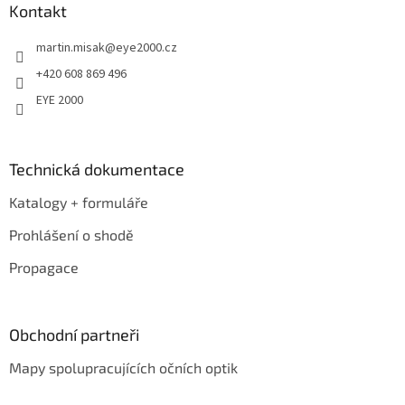
a
Kontakt
t
martin.misak
@
eye2000.cz
í
+420 608 869 496
EYE 2000
Technická dokumentace
Katalogy + formuláře
Prohlášení o shodě
Propagace
Obchodní partneři
Mapy spolupracujících očních optik