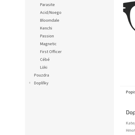
n
Parasite
e
Acid/Noego
l
Bloomdale
Kenchi
Passion
Magnetic
First Officer
Cébé
Löki
Pouzdra
Doplňky
Popi
Dop
Kate
Hmot