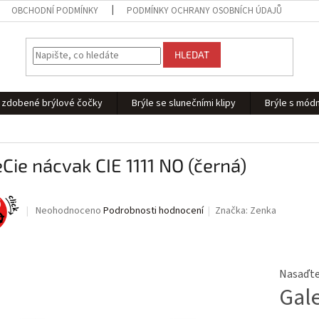
OBCHODNÍ PODMÍNKY
PODMÍNKY OCHRANY OSOBNÍCH ÚDAJŮ
HLEDAT
 - zdobené brýlové čočky
Brýle se slunečními klipy
Brýle s módn
Cie nácvak CIE 1111 NO (černá)
Průměrné
Neohodnoceno
Podrobnosti hodnocení
Značka:
Zenka
hodnocení
produktu
je
0,0
Nasaďte 
z
Gal
5
hvězdiček.