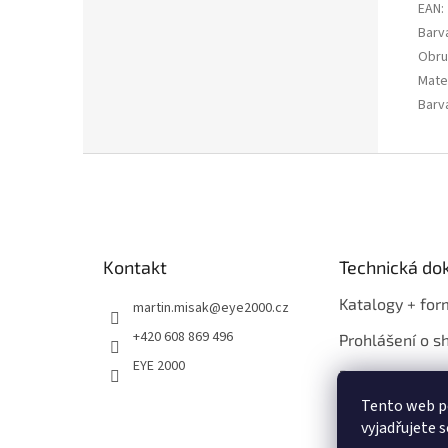
EAN
:
Barv
Obru
Mater
Barv
Z
á
p
a
t
Kontakt
Technická d
í
Katalogy + for
martin.misak
@
eye2000.cz
+420 608 869 496
Prohlášení o s
EYE 2000
Propagace
Tento web p
vyjadřujete s