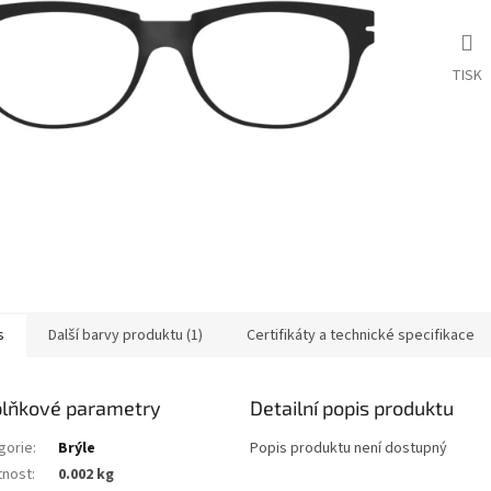
TISK
s
Další barvy produktu (1)
Certifikáty a technické specifikace
lňkové parametry
Detailní popis produktu
gorie
:
Brýle
Popis produktu není dostupný
nost
:
0.002 kg