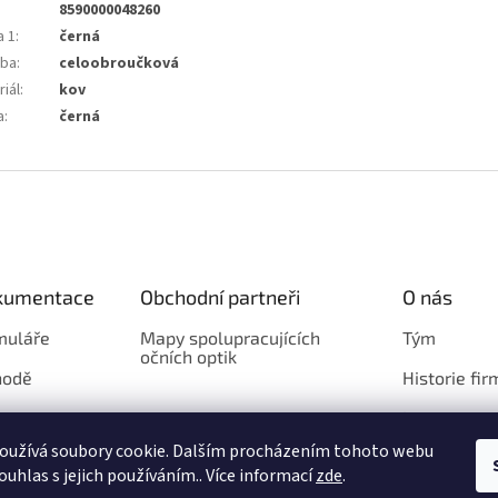
8590000048260
a 1
:
černá
ba
:
celoobroučková
iál
:
kov
a
:
černá
okumentace
Obchodní partneři
O nás
muláře
Mapy spolupracujících
Tým
očních optik
hodě
Historie fir
Loga
oužívá soubory cookie. Dalším procházením tohoto webu
ouhlas s jejich používáním.. Více informací
zde
.