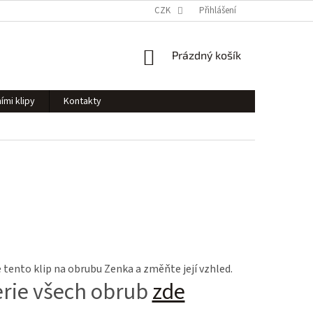
CZK
Přihlášení
NÁKUPNÍ
Prázdný košík
KOŠÍK
ími klipy
Kontakty
tento klip na obrubu Zenka a změňte její vzhled.
erie všech obrub
zde