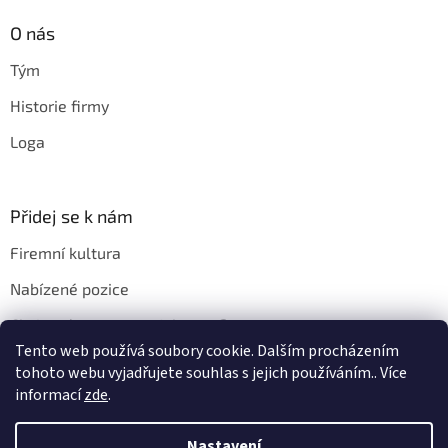
O nás
Tým
Historie firmy
Loga
Přidej se k nám
Firemní kultura
Nabízené pozice
Chci u vás pracovat. Jak na to?
Tento web používá soubory cookie. Dalším procházením
tohoto webu vyjadřujete souhlas s jejich používáním.. Více
informací
zde
.
Vytvořil Shoptet
Nastavení