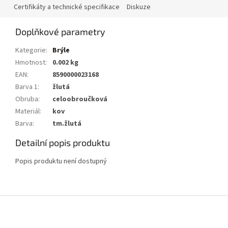
Certifikáty a technické specifikace
Diskuze
Doplňkové parametry
Kategorie
:
Brýle
Hmotnost
:
0.002 kg
EAN
:
8590000023168
Barva 1
:
žlutá
Obruba
:
celoobroučková
Materiál
:
kov
Barva
:
tm.žlutá
Detailní popis produktu
Popis produktu není dostupný
Z
á
p