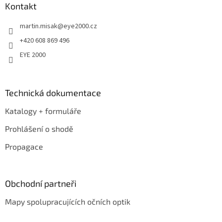
a
Kontakt
t
martin.misak
@
eye2000.cz
í
+420 608 869 496
EYE 2000
Technická dokumentace
Katalogy + formuláře
Prohlášení o shodě
Propagace
Obchodní partneři
Mapy spolupracujících očních optik