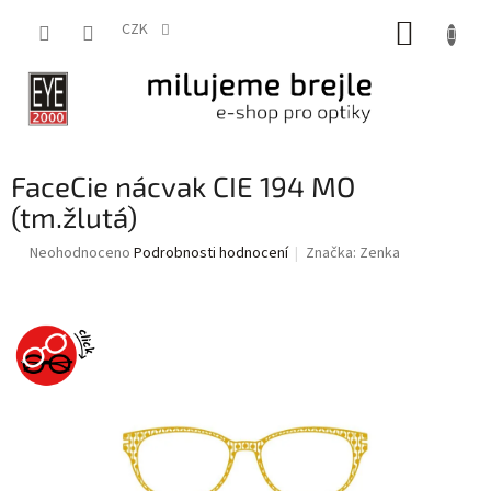
Přejít
NÁKUP
na
CZK
obsah
KOŠÍK
FaceCie nácvak CIE 194 MO
(tm.žlutá)
Průměrné
Neohodnoceno
Podrobnosti hodnocení
Značka:
Zenka
hodnocení
produktu
je
0,0
z
5
hvězdiček.