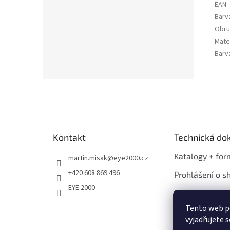
EAN
:
Barv
Obru
Mater
Barv
Z
á
p
a
t
Kontakt
Technická d
í
Katalogy + for
martin.misak
@
eye2000.cz
+420 608 869 496
Prohlášení o s
EYE 2000
Propagace
Tento web p
vyjadřujete s