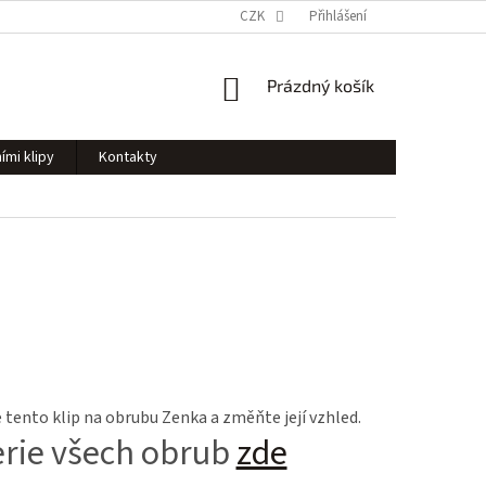
CZK
Přihlášení
NÁKUPNÍ
Prázdný košík
KOŠÍK
ími klipy
Kontakty
tento klip na obrubu Zenka a změňte její vzhled.
erie všech obrub
zde