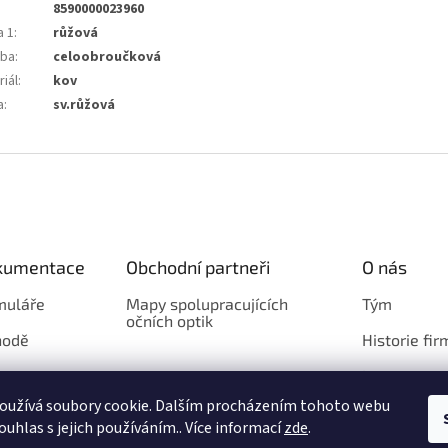
8590000023960
a 1
:
růžová
ba
:
celoobroučková
iál
:
kov
a
:
sv.růžová
okumentace
Obchodní partneři
O nás
muláře
Mapy spolupracujících
Tým
očních optik
hodě
Historie fir
Loga
oužívá soubory cookie. Dalším procházením tohoto webu
ouhlas s jejich používáním.. Více informací
zde
.