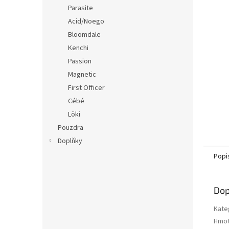
n
Parasite
e
Acid/Noego
l
Bloomdale
Kenchi
Passion
Magnetic
First Officer
Cébé
Löki
Pouzdra
Doplňky
Popi
Dop
Kate
Hmot