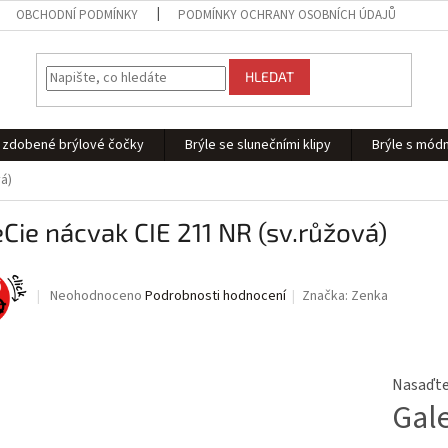
OBCHODNÍ PODMÍNKY
PODMÍNKY OCHRANY OSOBNÍCH ÚDAJŮ
HLEDAT
 - zdobené brýlové čočky
Brýle se slunečními klipy
Brýle s módn
á)
Cie nácvak CIE 211 NR (sv.růžová)
Průměrné
Neohodnoceno
Podrobnosti hodnocení
Značka:
Zenka
hodnocení
produktu
je
0,0
Nasaďte 
z
Gal
5
hvězdiček.