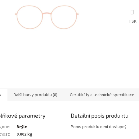
TISK
s
Další barvy produktu (8)
Certifikáty a technické specifikace
lňkové parametry
Detailní popis produktu
gorie
:
Brýle
Popis produktu není dostupný
nost
:
0.002 kg