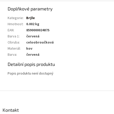
Doplňkové parametry
Kategorie
:
Brýle
Hmotnost
:
0.002 kg
EAN
:
8590000024875
Barva 1
:
červená
Obruba
:
celoobroučková
Materiál
:
kov
Barva
:
červená
Detailní popis produktu
Popis produktu není dostupný
Z
á
p
a
Kontakt