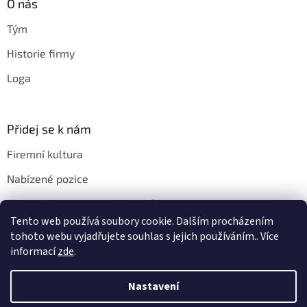
O nás
Tým
Historie firmy
Loga
Přidej se k nám
Firemní kultura
Nabízené pozice
Chci u vás pracovat. Jak na to?
Tento web používá soubory cookie. Dalším procházením
tohoto webu vyjadřujete souhlas s jejich používáním.. Více
informací
zde
.
Vytvořil Shoptet
Nastavení