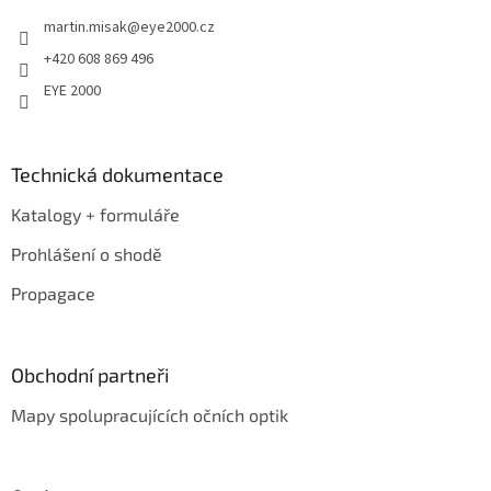
t
martin.misak
@
eye2000.cz
í
+420 608 869 496
EYE 2000
Technická dokumentace
Katalogy + formuláře
Prohlášení o shodě
Propagace
Obchodní partneři
Mapy spolupracujících očních optik