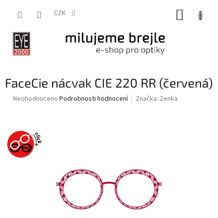
Přejít
NÁKUP
na
CZK
obsah
KOŠÍK
FaceCie nácvak CIE 220 RR (červená)
Průměrné
Neohodnoceno
Podrobnosti hodnocení
Značka:
Zenka
hodnocení
produktu
je
0,0
z
5
hvězdiček.