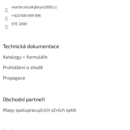
t
martin.misak
@
eye2000.cz
í
+420 608 869 496
EYE 2000
Technická dokumentace
Katalogy + formuláře
Prohlášení o shodě
Propagace
Obchodní partneři
Mapy spolupracujících očních optik