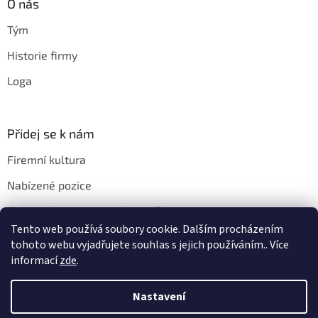
O nás
Tým
Historie firmy
Loga
Přidej se k nám
Firemní kultura
Nabízené pozice
Chci u vás pracovat. Jak na to?
Tento web používá soubory cookie. Dalším procházením
tohoto webu vyjadřujete souhlas s jejich používáním.. Více
informací
zde
.
Vytvořil Shoptet
Nastavení