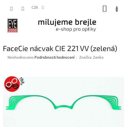
Přejít
NÁKUP
na
CZK
obsah
KOŠÍK
FaceCie nácvak CIE 221 VV (zelená)
Průměrné
Neohodnoceno
Podrobnosti hodnocení
Značka:
Zenka
hodnocení
produktu
je
0,0
z
5
hvězdiček.