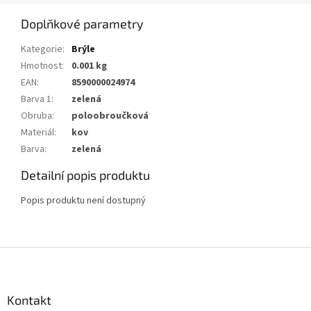
Doplňkové parametry
Kategorie
:
Brýle
Hmotnost
:
0.001 kg
EAN
:
8590000024974
Barva 1
:
zelená
Obruba
:
poloobroučková
Materiál
:
kov
Barva
:
zelená
Detailní popis produktu
Popis produktu není dostupný
Z
á
p
a
Kontakt