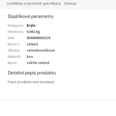
Certifikáty a technické specifikace
Diskuze
Doplňkové parametry
Kategorie
:
Brýle
Hmotnost
:
0.001 kg
EAN
:
8590000025278
Barva 1
:
zelená
Obruba
:
celoobroučková
Materiál
:
kov
Barva
:
světle zelená
Detailní popis produktu
Popis produktu není dostupný
Z
á
p