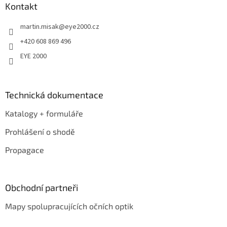
a
Kontakt
t
martin.misak
@
eye2000.cz
í
+420 608 869 496
EYE 2000
Technická dokumentace
Katalogy + formuláře
Prohlášení o shodě
Propagace
Obchodní partneři
Mapy spolupracujících očních optik