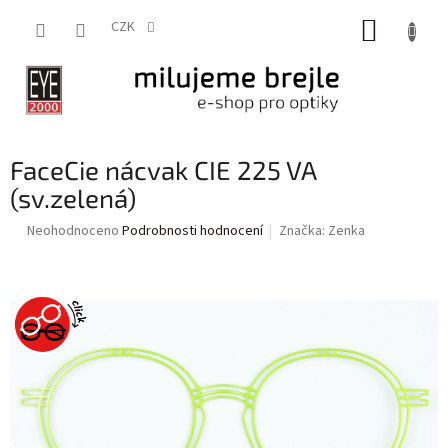
Přejít
NÁKUP
na
CZK
obsah
KOŠÍK
FaceCie nácvak CIE 225 VA
(sv.zelená)
Průměrné
Neohodnoceno
Podrobnosti hodnocení
Značka:
Zenka
hodnocení
produktu
je
0,0
z
5
hvězdiček.