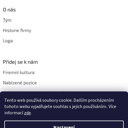
O nás
Tým
Historie firmy
Loga
Přidej se k nám
Firemní kultura
Nabízené pozice
Chci u vás pracovat. Jak na to?
Tento web používá soubory cookie. Dalším procházením
tohoto webu vyjadřujete souhlas s jejich používáním.. Více
informací
zde
.
Vytvořil Shoptet
Nastavení