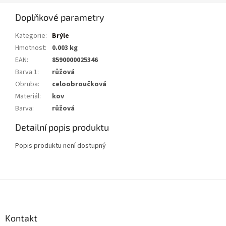
Doplňkové parametry
Kategorie
:
Brýle
Hmotnost
:
0.003 kg
EAN
:
8590000025346
Barva 1
:
růžová
Obruba
:
celoobroučková
Materiál
:
kov
Barva
:
růžová
Detailní popis produktu
Popis produktu není dostupný
Z
á
p
a
Kontakt