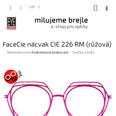
Přejít
NÁKUP
na
CZK
obsah
KOŠÍK
FaceCie nácvak CIE 226 RM (růžová)
Průměrné
Neohodnoceno
Podrobnosti hodnocení
Značka:
Zenka
hodnocení
produktu
je
0,0
z
5
hvězdiček.