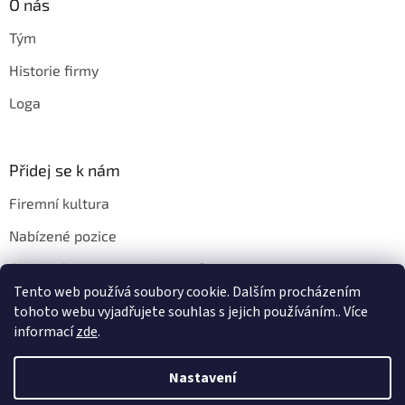
O nás
Tým
Historie firmy
Loga
Přidej se k nám
Firemní kultura
Nabízené pozice
Chci u vás pracovat. Jak na to?
Tento web používá soubory cookie. Dalším procházením
tohoto webu vyjadřujete souhlas s jejich používáním.. Více
informací
zde
.
Vytvořil Shoptet
Nastavení