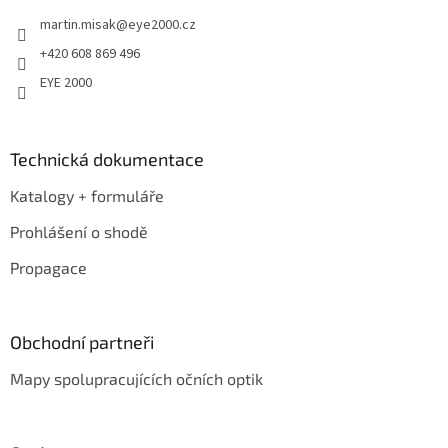
t
martin.misak
@
eye2000.cz
í
+420 608 869 496
EYE 2000
Technická dokumentace
Katalogy + formuláře
Prohlášení o shodě
Propagace
Obchodní partneři
Mapy spolupracujících očních optik