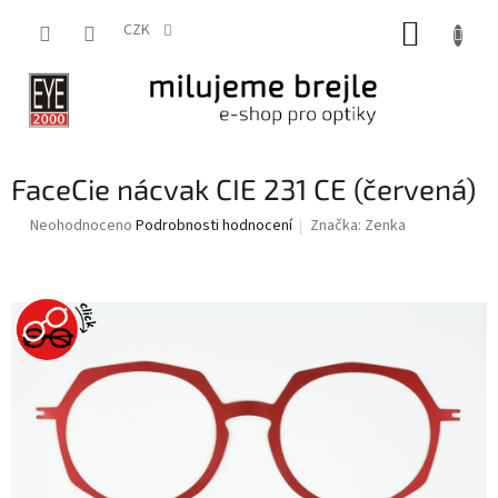
Přejít
NÁKUP
na
CZK
obsah
KOŠÍK
FaceCie nácvak CIE 231 CE (červená)
Průměrné
Neohodnoceno
Podrobnosti hodnocení
Značka:
Zenka
hodnocení
produktu
je
0,0
z
5
hvězdiček.