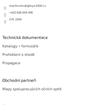
t
martin.misak
@
eye2000.cz
í
+420 608 869 496
EYE 2000
Technická dokumentace
Katalogy + formuláře
Prohlášení o shodě
Propagace
Obchodní partneři
Mapy spolupracujících očních optik