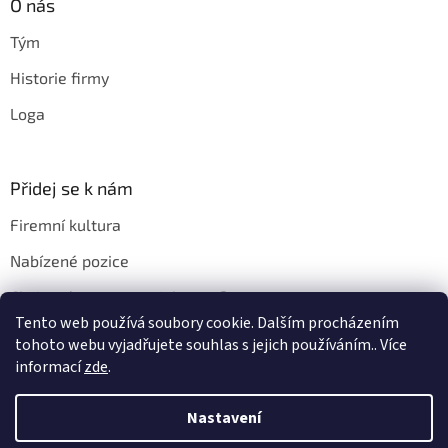
O nás
Tým
Historie firmy
Loga
Přidej se k nám
Firemní kultura
Nabízené pozice
Chci u vás pracovat. Jak na to?
Tento web používá soubory cookie. Dalším procházením
tohoto webu vyjadřujete souhlas s jejich používáním.. Více
informací
zde
.
Vytvořil Shoptet
Nastavení