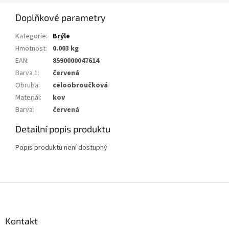
Doplňkové parametry
Kategorie
:
Brýle
Hmotnost
:
0.003 kg
EAN
:
8590000047614
Barva 1
:
červená
Obruba
:
celoobroučková
Materiál
:
kov
Barva
:
červená
Detailní popis produktu
Popis produktu není dostupný
Z
á
p
a
Kontakt