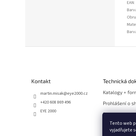
EAN
:
Barv
Obru
Mater
Barv
Z
á
p
a
t
Kontakt
Technická d
í
Katalogy + for
martin.misak
@
eye2000.cz
+420 608 869 496
Prohlášení o s
EYE 2000
Propagace
Tento web p
vyjadřujete s