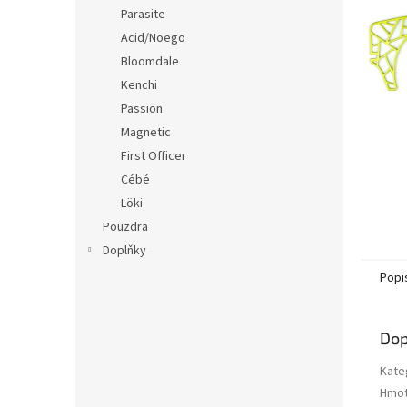
n
Parasite
e
Acid/Noego
l
Bloomdale
Kenchi
Passion
Magnetic
First Officer
Cébé
Löki
Pouzdra
Doplňky
Popi
Dop
Kate
Hmot