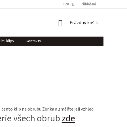
CZK
Přihlášení
NÁKUPNÍ
Prázdný košík
KOŠÍK
ími klipy
Kontakty
tento klip na obrubu Zenka a změňte její vzhled.
erie všech obrub
zde