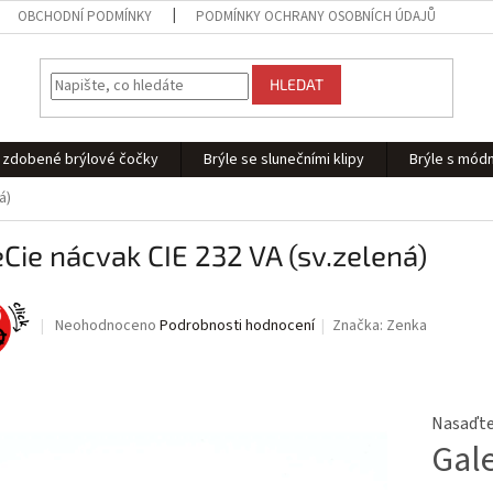
OBCHODNÍ PODMÍNKY
PODMÍNKY OCHRANY OSOBNÍCH ÚDAJŮ
HLEDAT
 - zdobené brýlové čočky
Brýle se slunečními klipy
Brýle s módn
á)
Cie nácvak CIE 232 VA (sv.zelená)
Průměrné
Neohodnoceno
Podrobnosti hodnocení
Značka:
Zenka
hodnocení
produktu
je
0,0
Nasaďte 
z
Gal
5
hvězdiček.