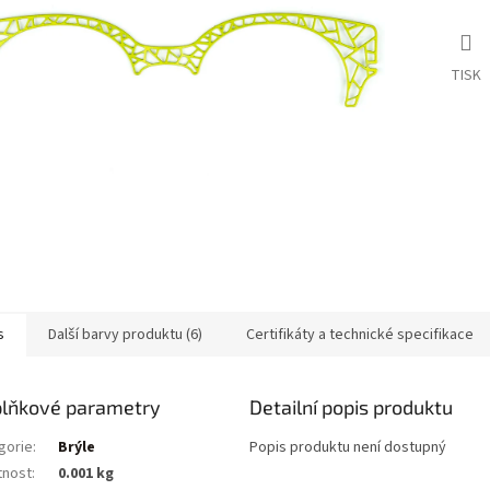
TISK
s
Další barvy produktu (6)
Certifikáty a technické specifikace
lňkové parametry
Detailní popis produktu
gorie
:
Brýle
Popis produktu není dostupný
nost
:
0.001 kg