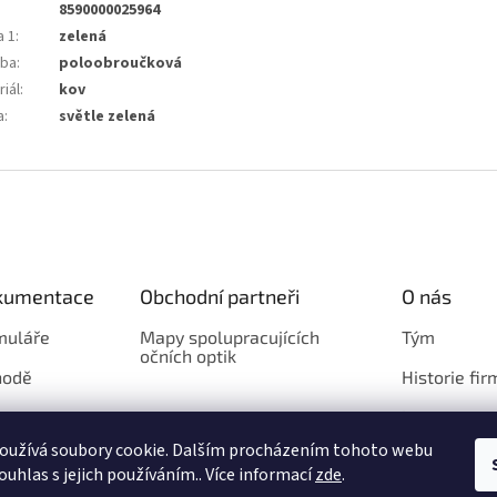
8590000025964
a 1
:
zelená
ba
:
poloobroučková
iál
:
kov
a
:
světle zelená
okumentace
Obchodní partneři
O nás
muláře
Mapy spolupracujících
Tým
očních optik
hodě
Historie fir
Loga
oužívá soubory cookie. Dalším procházením tohoto webu
ouhlas s jejich používáním.. Více informací
zde
.