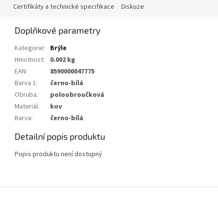
Certifikáty a technické specifikace
Diskuze
Doplňkové parametry
Kategorie
:
Brýle
Hmotnost
:
0.002 kg
EAN
:
8590000047775
Barva 1
:
černo-bílá
Obruba
:
poloobroučková
Materiál
:
kov
Barva
:
černo-bílá
Detailní popis produktu
Popis produktu není dostupný
Z
á
p