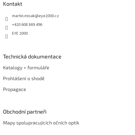
a
Kontakt
t
martin.misak
@
eye2000.cz
í
+420 608 869 496
EYE 2000
Technická dokumentace
Katalogy + formuláře
Prohlášení o shodě
Propagace
Obchodní partneři
Mapy spolupracujících očních optik