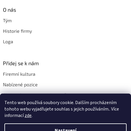
O nás
Tým
Historie firmy
Loga
Přidej se k nám
Firemní kultura
Nabízené pozice
Chci u vás pracovat. Jak na to?
Tento web používá soubory cookie. Dalším procházením
tohoto webu vyjadřujete souhlas s jejich používáním.. Více
informací
zde
.
Vytvořil Shoptet
Nastavení