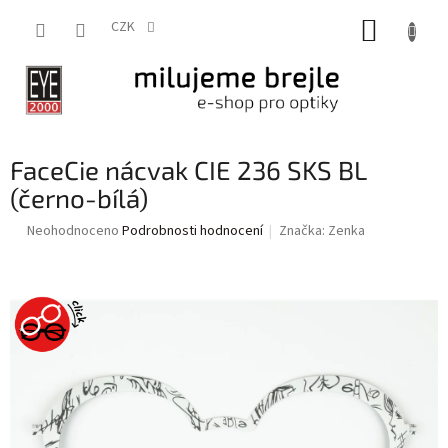
Přejít
NÁKUP
na
CZK
obsah
KOŠÍK
FaceCie nácvak CIE 236 SKS BL
(černo-bílá)
Průměrné
Neohodnoceno
Podrobnosti hodnocení
Značka:
Zenka
hodnocení
produktu
je
0,0
z
5
hvězdiček.