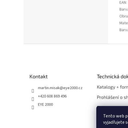
EAN
:
Barv
Obru
Mater
Barv
Z
á
p
a
t
Kontakt
Technická d
í
Katalogy + for
martin.misak
@
eye2000.cz
+420 608 869 496
Prohlášení o s
EYE 2000
Propagace
Tento web p
vyjadřujete s