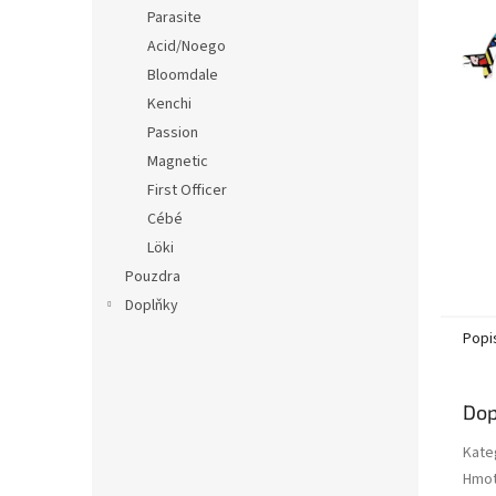
n
Parasite
e
Acid/Noego
l
Bloomdale
Kenchi
Passion
Magnetic
First Officer
Cébé
Löki
Pouzdra
Doplňky
Popi
Dop
Kate
Hmot