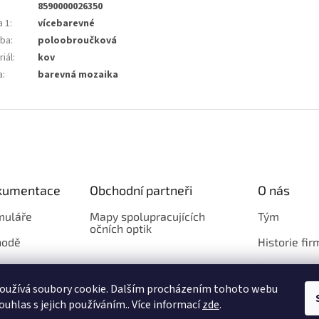
8590000026350
a 1
:
vícebarevné
ba
:
poloobroučková
iál
:
kov
a
:
barevná mozaika
okumentace
Obchodní partneři
O nás
muláře
Mapy spolupracujících
Tým
očních optik
hodě
Historie fir
Loga
oužívá soubory cookie. Dalším procházením tohoto webu
ouhlas s jejich používáním.. Více informací
zde
.