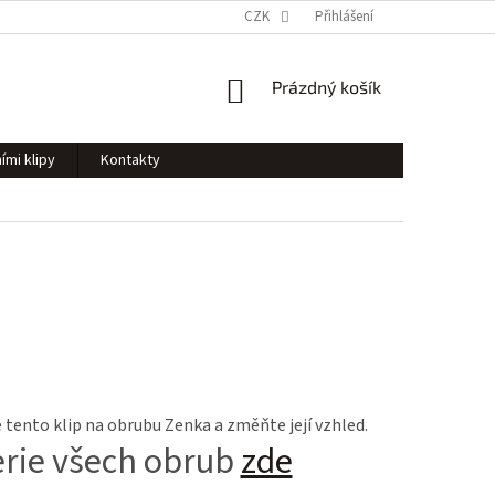
CZK
Přihlášení
NÁKUPNÍ
Prázdný košík
KOŠÍK
ími klipy
Kontakty
tento klip na obrubu Zenka a změňte její vzhled.
erie všech obrub
zde