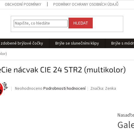
OBCHODNÍ PODMÍNKY
PODMÍNKY OCHRANY OSOBNÍCH ÚDAJŮ
HLEDAT
 - zdobené brýlové čočky
Brýle se slunečními klipy
Brýle s módn
lor)
Cie nácvak CIE 24 STR2 (multikolor)
Průměrné
Neohodnoceno
Podrobnosti hodnocení
Značka:
Zenka
hodnocení
produktu
je
0,0
Nasaďte 
z
Gal
5
hvězdiček.