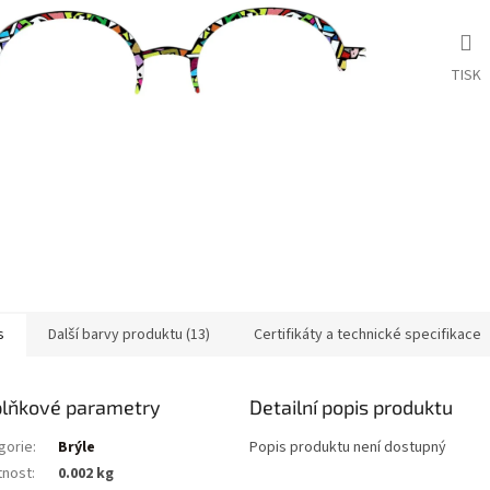
TISK
s
Další barvy produktu (13)
Certifikáty a technické specifikace
lňkové parametry
Detailní popis produktu
gorie
:
Brýle
Popis produktu není dostupný
nost
:
0.002 kg