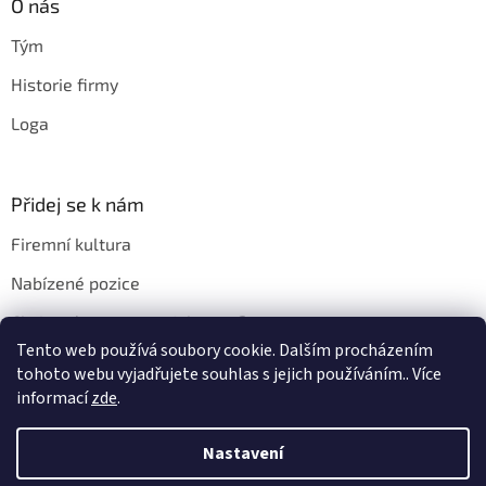
O nás
Tým
Historie firmy
Loga
Přidej se k nám
Firemní kultura
Nabízené pozice
Chci u vás pracovat. Jak na to?
Tento web používá soubory cookie. Dalším procházením
tohoto webu vyjadřujete souhlas s jejich používáním.. Více
informací
zde
.
Vytvořil Shoptet
Nastavení