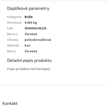
Doplňkové parametry
Kategorie
:
Brýle
Hmotnost
:
0.001 kg
EAN
:
8590000146225
Barva 1
:
červená
Obruba
:
poloobroučková
Materiál
:
kov
Barva
:
červená
Detailní popis produktu
Popis produktu není dostupný
Z
á
p
a
Kontakt