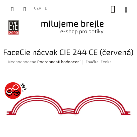
Přejít
NÁKUP
na
CZK
obsah
KOŠÍK
FaceCie nácvak CIE 244 CE (červená)
Průměrné
Neohodnoceno
Podrobnosti hodnocení
Značka:
Zenka
hodnocení
produktu
je
0,0
z
5
hvězdiček.