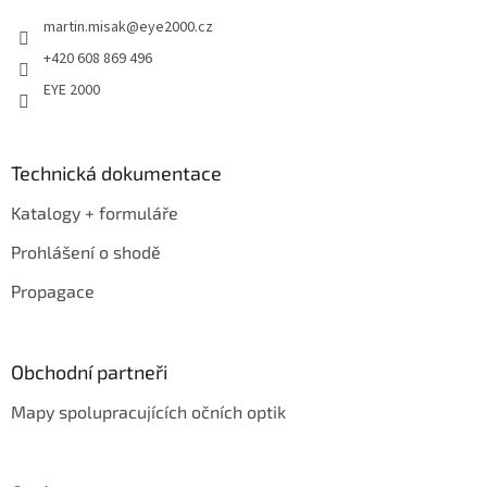
t
martin.misak
@
eye2000.cz
í
+420 608 869 496
EYE 2000
Technická dokumentace
Katalogy + formuláře
Prohlášení o shodě
Propagace
Obchodní partneři
Mapy spolupracujících očních optik