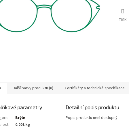
TISK
s
Další barvy produktu (8)
Certifikáty a technické specifikace
lňkové parametry
Detailní popis produktu
gorie
:
Brýle
Popis produktu není dostupný
nost
:
0.001 kg