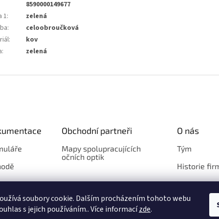
8590000149677
a 1
:
zelená
ba
:
celoobroučková
iál
:
kov
a
:
zelená
okumentace
Obchodní partneři
O nás
muláře
Mapy spolupracujících
Tým
očních optik
hodě
Historie fir
Loga
oužívá soubory cookie. Dalším procházením tohoto webu
ouhlas s jejich používáním.. Více informací
zde
.