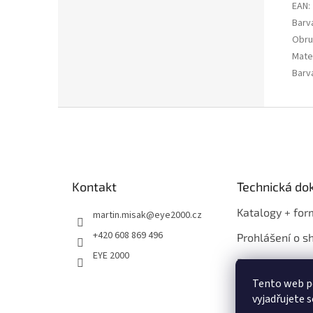
EAN
:
Barv
Obru
Mater
Barv
Z
á
p
a
t
Kontakt
Technická d
í
Katalogy + for
martin.misak
@
eye2000.cz
+420 608 869 496
Prohlášení o s
EYE 2000
Propagace
Tento web p
vyjadřujete s