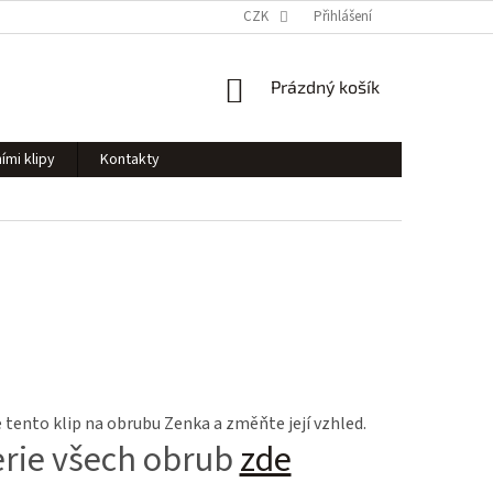
CZK
Přihlášení
NÁKUPNÍ
Prázdný košík
KOŠÍK
ími klipy
Kontakty
tento klip na obrubu Zenka a změňte její vzhled.
erie všech obrub
zde