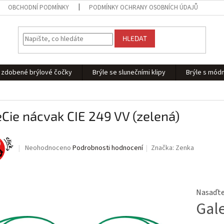
OBCHODNÍ PODMÍNKY
PODMÍNKY OCHRANY OSOBNÍCH ÚDAJŮ
HLEDAT
 - zdobené brýlové čočky
Brýle se slunečními klipy
Brýle s módn
Cie nácvak CIE 249 VV (zelená)
Průměrné
Neohodnoceno
Podrobnosti hodnocení
Značka:
Zenka
hodnocení
produktu
je
0,0
Nasaďte 
z
Gal
5
hvězdiček.