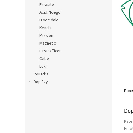
n
Parasite
e
Acid/Noego
l
Bloomdale
Kenchi
Passion
Magnetic
First Officer
Cébé
Löki
Pouzdra
Doplňky
Popi
Dop
Kate
Hmot