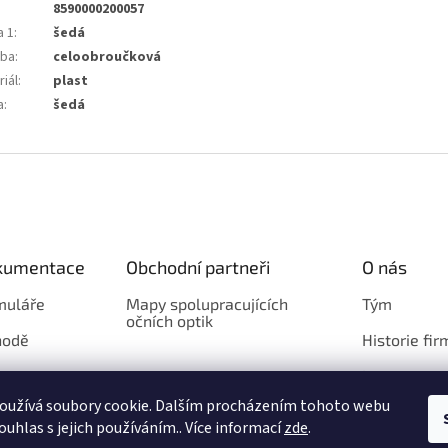
8590000200057
a 1
:
šedá
ba
:
celoobroučková
iál
:
plast
a
:
šedá
okumentace
Obchodní partneři
O nás
muláře
Mapy spolupracujících
Tým
očních optik
hodě
Historie fir
Loga
oužívá soubory cookie. Dalším procházením tohoto webu
ouhlas s jejich používáním.. Více informací
zde
.