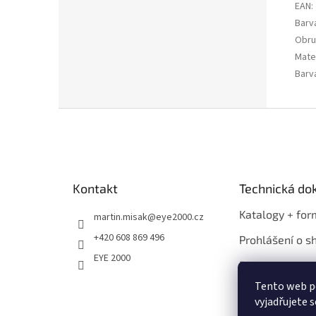
EAN
:
Barv
Obru
Mater
Barv
Z
á
p
a
t
Kontakt
Technická d
í
Katalogy + for
martin.misak
@
eye2000.cz
+420 608 869 496
Prohlášení o s
EYE 2000
Propagace
Tento web p
vyjadřujete s