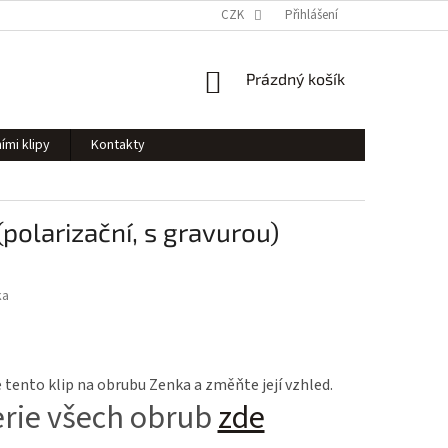
CZK
Přihlášení
NÁKUPNÍ
Prázdný košík
KOŠÍK
ími klipy
Kontakty
(polarizační, s gravurou)
ka
tento klip na obrubu Zenka a změňte její vzhled.
erie všech obrub
zde