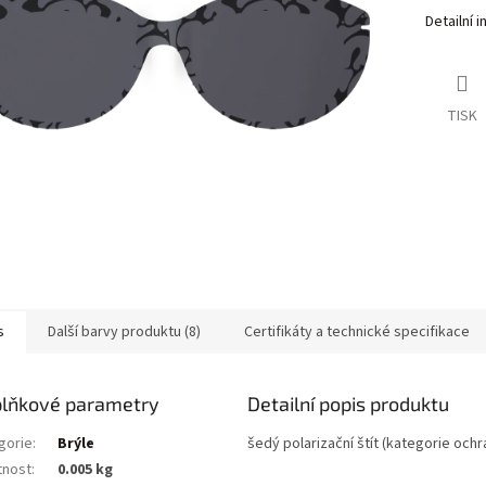
Detailní 
TISK
s
Další barvy produktu (8)
Certifikáty a technické specifikace
lňkové parametry
Detailní popis produktu
gorie
:
Brýle
šedý polarizační štít (kategorie ochr
nost
:
0.005 kg