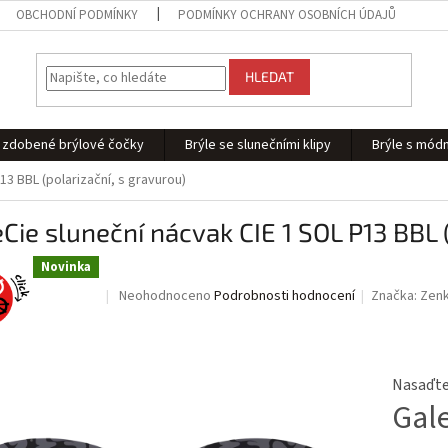
OBCHODNÍ PODMÍNKY
PODMÍNKY OCHRANY OSOBNÍCH ÚDAJŮ
HLEDAT
 - zdobené brýlové čočky
Brýle se slunečními klipy
Brýle s módn
13 BBL (polarizační, s gravurou)
Cie sluneční nácvak CIE 1 SOL P13 BBL 
Novinka
Průměrné
Neohodnoceno
Podrobnosti hodnocení
Značka:
Zen
hodnocení
produktu
je
0,0
Nasaďte 
z
Gal
5
hvězdiček.