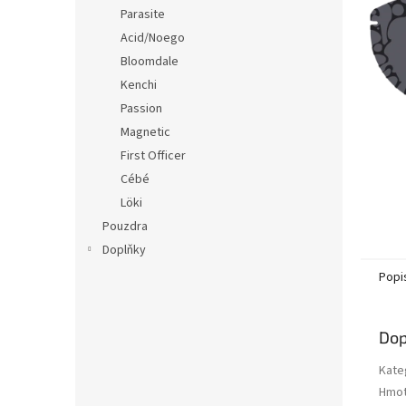
n
Parasite
e
Acid/Noego
l
Bloomdale
Kenchi
Passion
Magnetic
First Officer
Cébé
Löki
Pouzdra
Doplňky
Popi
Dop
Kate
Hmot