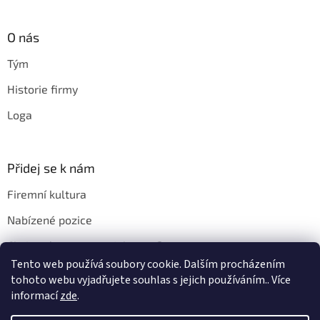
O nás
Tým
Historie firmy
Loga
Přidej se k nám
Firemní kultura
Nabízené pozice
Chci u vás pracovat. Jak na to?
Tento web používá soubory cookie. Dalším procházením
tohoto webu vyjadřujete souhlas s jejich používáním.. Více
informací
zde
.
Vytvořil Shoptet