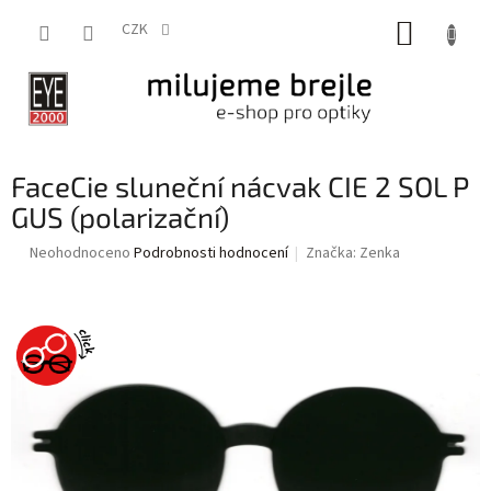
Přejít
NÁKUP
na
CZK
obsah
KOŠÍK
FaceCie sluneční nácvak CIE 2 SOL P
GUS (polarizační)
Průměrné
Neohodnoceno
Podrobnosti hodnocení
Značka:
Zenka
hodnocení
produktu
je
0,0
z
5
hvězdiček.