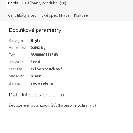
Popis
Další barvy produktu (10)
Certifikáty a technické specifikace
Diskuze
Doplňkové parametry
Kategorie
:
Brýle
Hmotnost
:
0.003 kg
EAN
:
8590000113548
Barva 1
:
šedá
Obruba
:
celoobroučková
Materiál
:
plast
Barva
:
šedozelená
Detailní popis produktu
šedozelený polarizační štít (kategorie ochrany 3)
Z
á