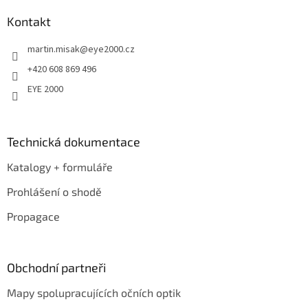
p
a
Kontakt
t
martin.misak
@
eye2000.cz
í
+420 608 869 496
EYE 2000
Technická dokumentace
Katalogy + formuláře
Prohlášení o shodě
Propagace
Obchodní partneři
Mapy spolupracujících očních optik