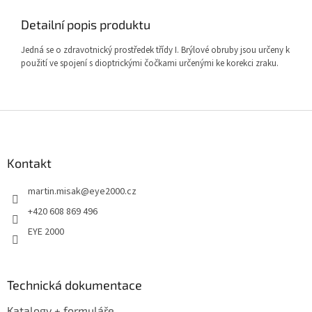
Detailní popis produktu
Jedná se o zdravotnický prostředek třídy I. Brýlové obruby jsou určeny k
použití ve spojení s dioptrickými čočkami určenými ke korekci zraku.
Z
á
p
a
Kontakt
t
martin.misak
@
eye2000.cz
í
+420 608 869 496
EYE 2000
Technická dokumentace
Katalogy + formuláře