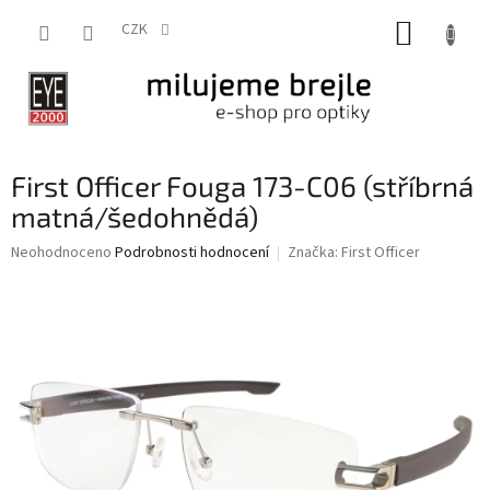
Přejít
NÁKUP
na
CZK
obsah
KOŠÍK
First Officer Fouga 173-C06 (stříbrná
matná/šedohnědá)
Průměrné
Neohodnoceno
Podrobnosti hodnocení
Značka:
First Officer
hodnocení
produktu
je
0,0
z
5
hvězdiček.