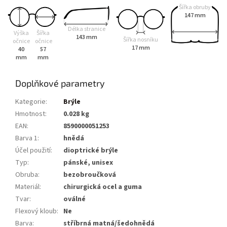
Šířka obruby
147 mm
Délka stranice
Výška
Šířka
143 mm
Šířka nosníku
očnice
očnice
17 mm
40
57
mm
mm
Doplňkové parametry
Kategorie
:
Brýle
Hmotnost
:
0.028 kg
EAN
:
8590000051253
Barva 1
:
hnědá
Účel použití
:
dioptrické brýle
Typ
:
pánské, unisex
Obruba
:
bezobroučková
Materiál
:
chirurgická ocel a guma
Tvar
:
oválné
Flexový kloub
:
Ne
Barva
:
stříbrná matná/šedohnědá