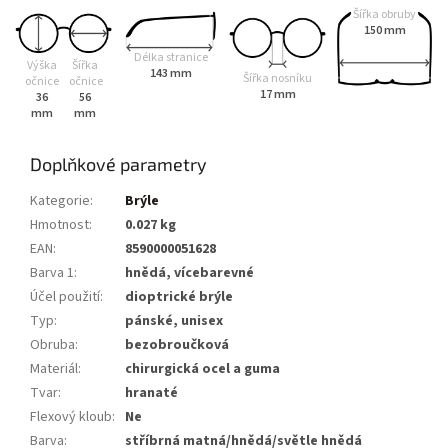
Šířka obruby
150 mm
Délka stranice
Výška
Šířka
143 mm
Šířka nosníku
očnice
očnice
17 mm
36
56
mm
mm
Doplňkové parametry
Kategorie
:
Brýle
Hmotnost
:
0.027 kg
EAN
:
8590000051628
Barva 1
:
hnědá, vícebarevné
Účel použití
:
dioptrické brýle
Typ
:
pánské, unisex
Obruba
:
bezobroučková
Materiál
:
chirurgická ocel a guma
Tvar
:
hranaté
Flexový kloub
:
Ne
Barva
:
stříbrná matná/hnědá/světle hnědá