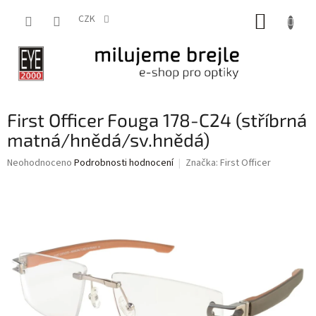
Přejít
NÁKUP
na
CZK
obsah
KOŠÍK
First Officer Fouga 178-C24 (stříbrná
matná/hnědá/sv.hnědá)
Průměrné
Neohodnoceno
Podrobnosti hodnocení
Značka:
First Officer
hodnocení
produktu
je
0,0
z
5
hvězdiček.