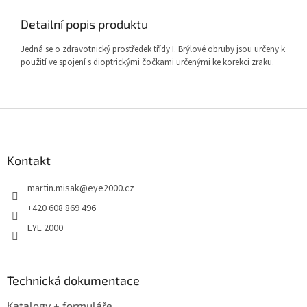
Detailní popis produktu
Jedná se o zdravotnický prostředek třídy I. Brýlové obruby jsou určeny k
použití ve spojení s dioptrickými čočkami určenými ke korekci zraku.
Z
á
p
a
Kontakt
t
martin.misak
@
eye2000.cz
í
+420 608 869 496
EYE 2000
Technická dokumentace
Katalogy + formuláře