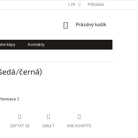
CZK
Přihlášení
NÁKUPNÍ
Prázdný košík
KOŠÍK
ími klipy
Kontakty
/šedá/černá)
informace
ZEPTAT SE
SDÍLET
KDE KOUPÍTE