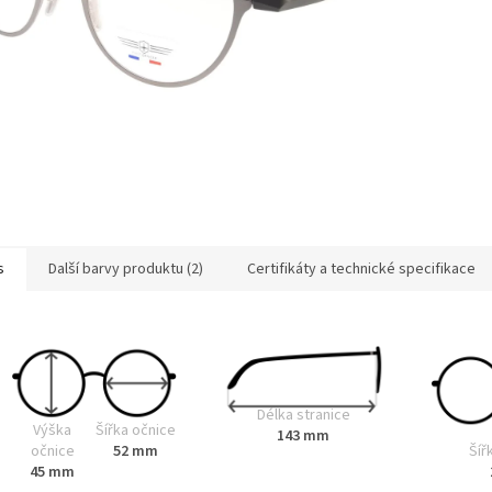
s
Další barvy produktu (2)
Certifikáty a technické specifikace
Délka stranice
Výška
Šířka očnice
143 mm
Šíř
očnice
52 mm
45 mm