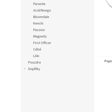
n
Parasite
e
Acid/Noego
l
Bloomdale
Kenchi
Passion
Magnetic
First Officer
Cébé
Löki
Popi
Pouzdra
Doplňky