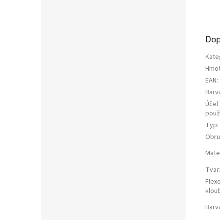
Dop
Kate
Hmot
EAN
:
Barv
Účel
použi
Typ
:
Obru
Mater
Tvar
Flex
klou
Barv