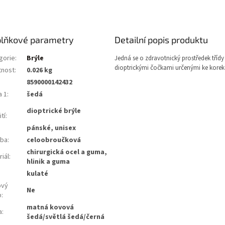
lňkové parametry
Detailní popis produktu
gorie
:
Brýle
Jedná se o zdravotnický prostředek třídy 
dioptrickými čočkami určenými ke korekc
nost
:
0.026 kg
8590000142432
a 1
:
šedá
dioptrické brýle
tí
:
pánské, unisex
ba
:
celoobroučková
chirurgická ocel a guma,
iál
:
hlinik a guma
:
kulaté
ový
Ne
b
:
matná kovová
a
:
šedá/světlá šedá/černá