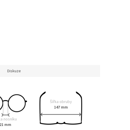
Diskuze
Šířka obruby
147 mm
ka nosníku
21 mm