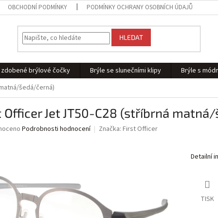
OBCHODNÍ PODMÍNKY
PODMÍNKY OCHRANY OSOBNÍCH ÚDAJŮ
HLEDAT
 - zdobené brýlové čočky
Brýle se slunečními klipy
Brýle s módn
á matná/šedá/černá)
t Officer Jet JT50-C28 (stříbrná matná
né
noceno
Podrobnosti hodnocení
Značka:
First Officer
ní
u
Detailní 
ek.
TISK