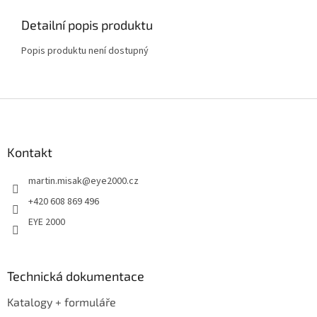
Detailní popis produktu
Popis produktu není dostupný
Z
á
p
a
Kontakt
t
martin.misak
@
eye2000.cz
í
+420 608 869 496
EYE 2000
Technická dokumentace
Katalogy + formuláře