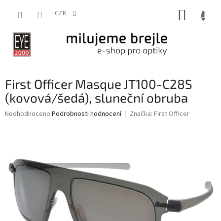
Přejít
NÁKUP
na
CZK
obsah
KOŠÍK
First Officer Masque JT100-C28S
(kovová/šedá), sluneční obruba
Průměrné
Neohodnoceno
Podrobnosti hodnocení
Značka:
First Officer
hodnocení
produktu
je
0,0
z
5
hvězdiček.