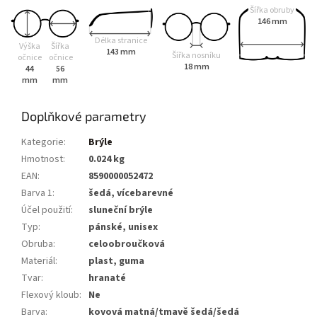
Šířka obruby
146 mm
Délka stranice
Výška
Šířka
143 mm
Šířka nosníku
očnice
očnice
18 mm
44
56
mm
mm
Doplňkové parametry
Kategorie
:
Brýle
Hmotnost
:
0.024 kg
EAN
:
8590000052472
Barva 1
:
šedá, vícebarevné
Účel použití
:
sluneční brýle
Typ
:
pánské, unisex
Obruba
:
celoobroučková
Materiál
:
plast, guma
Tvar
:
hranaté
Flexový kloub
:
Ne
Barva
:
kovová matná/tmavě šedá/šedá