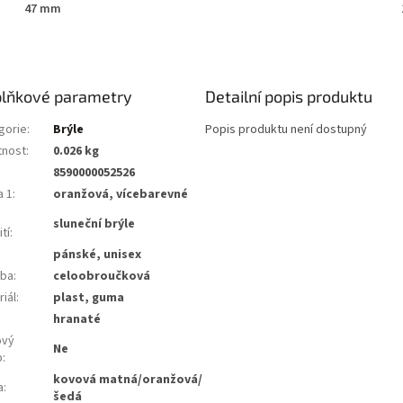
47 mm
lňkové parametry
Detailní popis produktu
gorie
:
Brýle
Popis produktu není dostupný
nost
:
0.026 kg
8590000052526
a 1
:
oranžová, vícebarevné
sluneční brýle
tí
:
pánské, unisex
ba
:
celoobroučková
iál
:
plast, guma
:
hranaté
ový
Ne
b
:
kovová matná/oranžová/
a
:
šedá