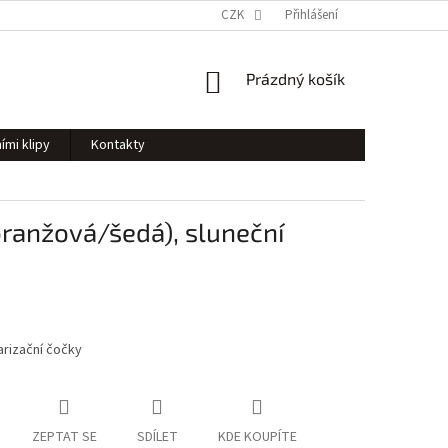
CZK
Přihlášení
NÁKUPNÍ
Prázdný košík
KOŠÍK
ími klipy
Kontakty
oranžová/šedá), sluneční
rizační čočky
ZEPTAT SE
SDÍLET
KDE KOUPÍTE