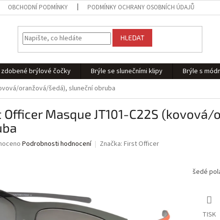
OBCHODNÍ PODMÍNKY
PODMÍNKY OCHRANY OSOBNÍCH ÚDAJŮ
HLEDAT
 - zdobené brýlové čočky
Brýle se slunečními klipy
Brýle s módn
kovová/oranžová/šedá), sluneční obruba
t Officer Masque JT101-C22S (kovová/
uba
né
noceno
Podrobnosti hodnocení
Značka:
First Officer
ní
u
šedé pola
ek.
TISK