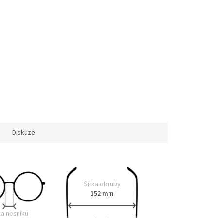
Diskuze
Šířka obruby
152 mm
ka nosníku