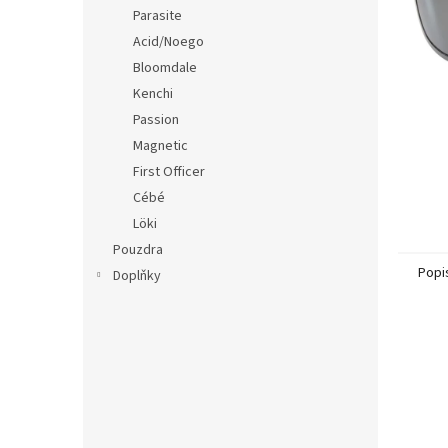
n
Parasite
e
Acid/Noego
l
Bloomdale
Kenchi
Passion
Magnetic
First Officer
Cébé
Löki
Pouzdra
Popi
Doplňky