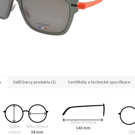
s
Další barvy produktu (1)
Certifikáty a technické specifikace
Délka stranice
Výška
Šířka očnice
143 mm
Šíř
očnice
58 mm