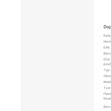
Dop
Kate
Hmot
EAN
:
Barv
Účel
použi
Typ
:
Obru
Mater
Tvar
Flex
klou
Barv