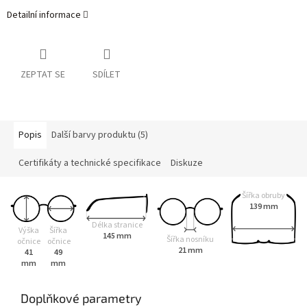
Detailní informace
ZEPTAT SE
SDÍLET
Popis
Další barvy produktu (5)
Certifikáty a technické specifikace
Diskuze
Šířka obruby
139 mm
Délka stranice
Výška
Šířka
145 mm
Šířka nosníku
očnice
očnice
21 mm
41
49
mm
mm
Doplňkové parametry