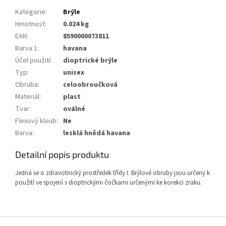
Kategorie
:
Brýle
Hmotnost
:
0.024 kg
EAN
:
8590000073811
Barva 1
:
havana
Účel použití
:
dioptrické brýle
Typ
:
unisex
Obruba
:
celoobroučková
Materiál
:
plast
Tvar
:
oválné
Flexový kloub
:
Ne
Barva
:
lesklá hnědá havana
Detailní popis produktu
Jedná se o zdravotnický prostředek třídy I. Brýlové obruby jsou určeny k
použití ve spojení s dioptrickými čočkami určenými ke korekci zraku.
Z