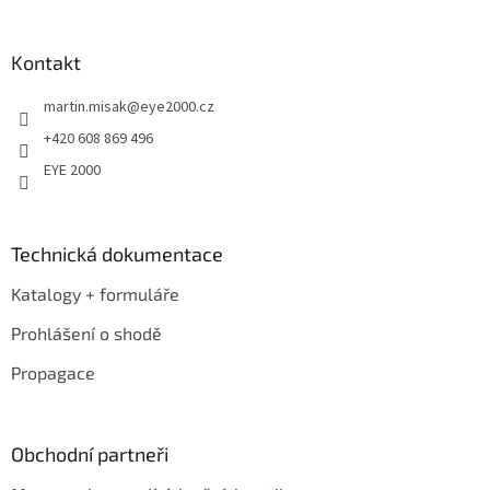
á
p
a
Kontakt
t
martin.misak
@
eye2000.cz
í
+420 608 869 496
EYE 2000
Technická dokumentace
Katalogy + formuláře
Prohlášení o shodě
Propagace
Obchodní partneři