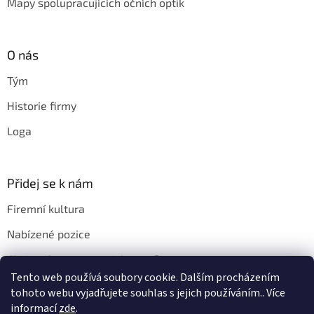
Mapy spolupracujících očních optik
O nás
Tým
Historie firmy
Loga
Přidej se k nám
Firemní kultura
Nabízené pozice
Chci u vás pracovat. Jak na to?
Tento web používá soubory cookie. Dalším procházením
tohoto webu vyjadřujete souhlas s jejich používáním.. Více
informací
zde
.