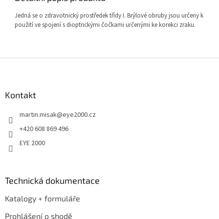
Jedná se o zdravotnický prostředek třídy I. Brýlové obruby jsou určeny k
použití ve spojení s dioptrickými čočkami určenými ke korekci zraku.
Z
á
p
a
Kontakt
t
martin.misak
@
eye2000.cz
í
+420 608 869 496
EYE 2000
Technická dokumentace
Katalogy + formuláře
Prohlášení o shodě