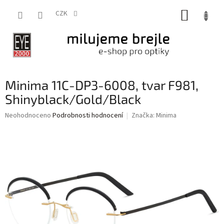
Přejít
NÁKUP
na
CZK
obsah
KOŠÍK
Minima 11C-DP3-6008, tvar F981,
Shinyblack/Gold/Black
Průměrné
Neohodnoceno
Podrobnosti hodnocení
Značka:
Minima
hodnocení
produktu
je
0,0
z
5
hvězdiček.