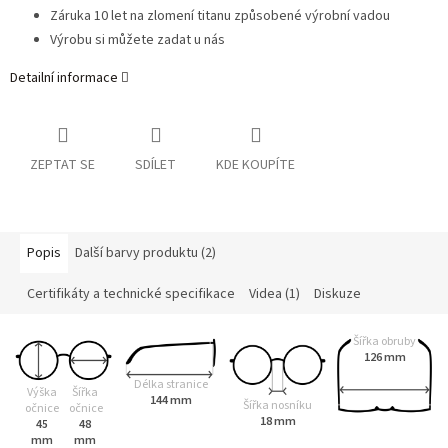
Záruka 10 let na zlomení titanu způsobené výrobní vadou
Výrobu si můžete zadat u nás
Detailní informace
ZEPTAT SE
SDÍLET
KDE KOUPÍTE
Popis
Další barvy produktu (2)
Certifikáty a technické specifikace
Videa (1)
Diskuze
Šířka obruby
126 mm
Délka stranice
Výška
Šířka
144 mm
Šířka nosníku
očnice
očnice
18 mm
45
48
mm
mm