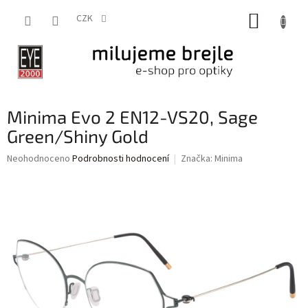
Přejít
NÁKUP
na
CZK
obsah
KOŠÍK
Minima Evo 2 EN12-VS20, Sage
Green/Shiny Gold
Průměrné
Neohodnoceno
Podrobnosti hodnocení
Značka:
Minima
hodnocení
produktu
je
0,0
z
5
hvězdiček.