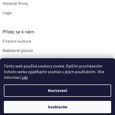
Historie firmy
Loga
Přidej se k nám
Firemní kultura
Nabízené pozice
Chci u vás pracovat. Jak na to?
Tento web používá soubory cookie. Dalším procházením
tohoto webu vyjadřujete souhlas s jejich používáním.. Více
informací
zde
.
Vytvořil Shoptet
Nastavení
Copyright 2026
EYE 2000 s.r.o.
. Všechna práva vyhrazena.
Souhlasím
Upravit nastavení cookies