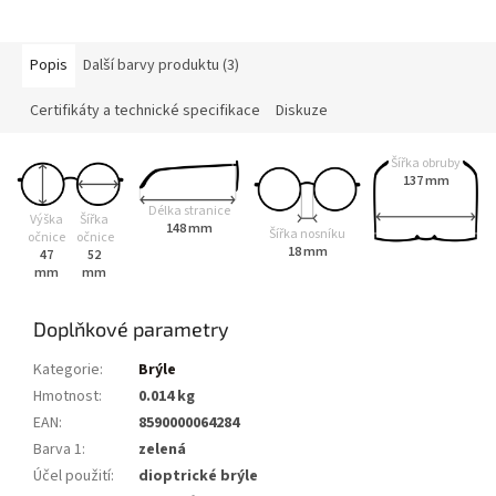
Popis
Další barvy produktu (3)
Certifikáty a technické specifikace
Diskuze
Šířka obruby
137 mm
Délka stranice
Výška
Šířka
148 mm
Šířka nosníku
očnice
očnice
18 mm
47
52
mm
mm
Doplňkové parametry
Kategorie
:
Brýle
Hmotnost
:
0.014 kg
EAN
:
8590000064284
Barva 1
:
zelená
Účel použití
:
dioptrické brýle