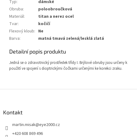
Typ
:
dámské
Obruba
:
poloobroučková
Materiál
:
titan a nerez ocel
Tvar
:
kočičí
Flexový kloub
:
Ne
Barva
:
matná tmavá zelená/lesklá zlatá
Detailní popis produktu
Jedná se o zdravotnický prostředek třídy I. Brýlové obruby jsou určeny k
použití ve spojení s dioptrickými čočkami určenými ke korekci zraku.
Z
á
p
a
Kontakt
t
martin.misak
@
eye2000.cz
í
+420 608 869 496