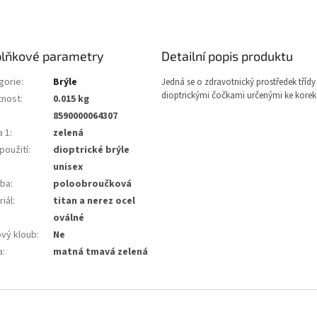
lňkové parametry
Detailní popis produktu
gorie
:
Brýle
Jedná se o zdravotnický prostředek třídy 
dioptrickými čočkami určenými ke korekc
nost
:
0.015 kg
8590000064307
a 1
:
zelená
použití
:
dioptrické brýle
unisex
ba
:
poloobroučková
iál
:
titan a nerez ocel
:
oválné
ový kloub
:
Ne
a
:
matná tmavá zelená