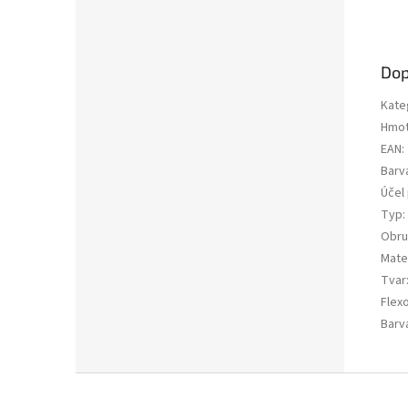
Dop
Kate
Hmot
EAN
:
Barv
Účel 
Typ
:
Obru
Mater
Tvar
Flex
Barv
Z
á