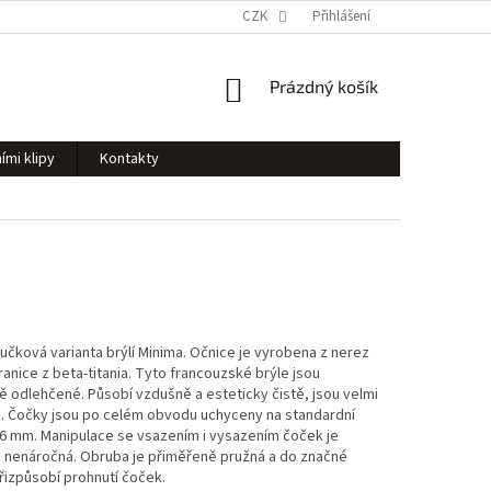
CZK
Přihlášení
NÁKUPNÍ
Prázdný košík
KOŠÍK
ími klipy
Kontakty
čková varianta brýlí Minima. Očnice je vyrobena z nerez
tranice z beta-titania. Tyto francouzské brýle jsou
 odlehčené. Působí vzdušně a esteticky čistě, jsou velmi
. Čočky jsou po celém obvodu uchyceny na standardní
,6 mm. Manipulace se vsazením i vysazením čoček je
a nenáročná. Obruba je přiměřeně pružná a do značné
řizpůsobí prohnutí čoček.