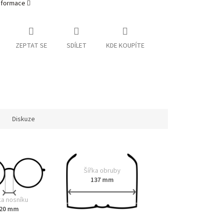
informace
ZEPTAT SE
SDÍLET
KDE KOUPÍTE
Diskuze
Šířka obruby
137 mm
ka nosníku
20 mm