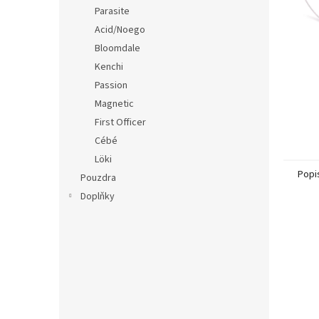
n
Parasite
e
Acid/Noego
l
Bloomdale
Kenchi
Passion
Magnetic
First Officer
Cébé
Löki
Popi
Pouzdra
Doplňky