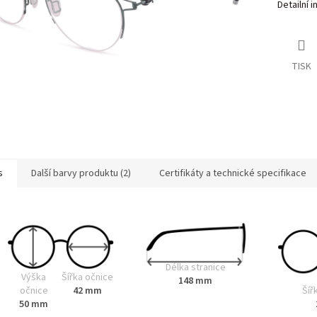
Detailní 
TISK
s
Další barvy produktu (2)
Certifikáty a technické specifikace
Délka stranice
Výška
Šířka očnice
148 mm
Šíř
očnice
42 mm
50 mm