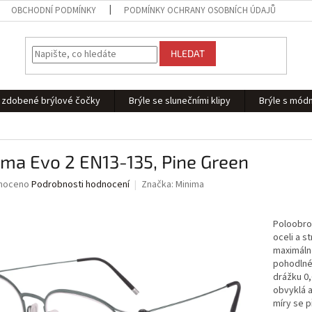
OBCHODNÍ PODMÍNKY
PODMÍNKY OCHRANY OSOBNÍCH ÚDAJŮ
HLEDAT
 - zdobené brýlové čočky
Brýle se slunečními klipy
Brýle s módn
ma Evo 2 EN13-135, Pine Green
né
noceno
Podrobnosti hodnocení
Značka:
Minima
ní
u
Poloobrou
oceli a s
maximálně
pohodlné
ek.
drážku 0
obvyklá 
míry se p