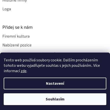
Loga
Přidej se k nám
Firemní kultura
Nabízené pozice
Chci u vás pracovat. Jak na to?
Tento web používá soubory cookie. Dalším procházením
tohoto webu vyjadřujete souhlas s jejich používáním.. Více
informací
zde
.
Vytvořil Shoptet
Nastavení
Copyright 2026
EYE 2000 s.r.o.
. Všechna práva vyhrazena.
Souhlasím
Upravit nastavení cookies