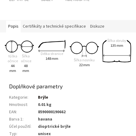
Popis
Certifikáty a technické specifikace
Diskuze
Šířka obruby
135 mm
Délka stranice
Výška
Šířka
148 mm
Šířka nosníku
očnice
očnice
22 mm
44
48
mm
mm
Doplňkové parametry
Kategorie
:
Brýle
Hmotnost
:
0.01 kg
EAN
:
8590000190662
Barva 1
:
havana
Účel použití
:
dioptrické brýle
Typ
:
unisex