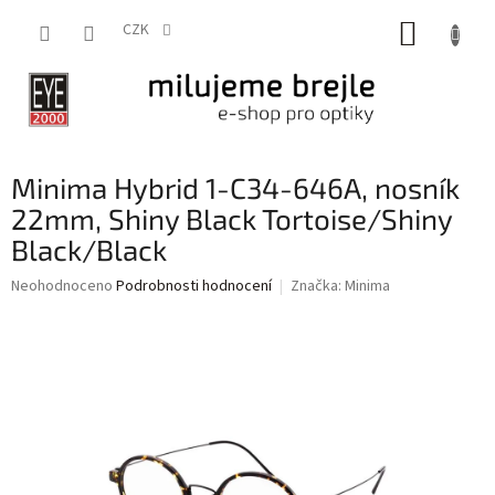
Přejít
NÁKUP
na
CZK
obsah
KOŠÍK
Minima Hybrid 1-C34-646A, nosník
22mm, Shiny Black Tortoise/Shiny
Black/Black
Průměrné
Neohodnoceno
Podrobnosti hodnocení
Značka:
Minima
hodnocení
produktu
je
0,0
z
5
hvězdiček.