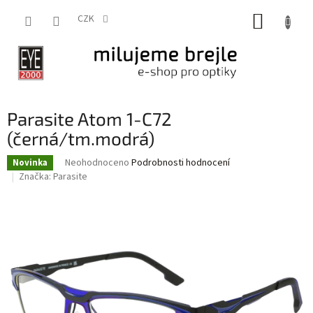
Přejít
NÁKUP
na
CZK
obsah
KOŠÍK
Parasite Atom 1-C72
(černá/tm.modrá)
Průměrné
Neohodnoceno
Podrobnosti hodnocení
Novinka
hodnocení
Značka:
Parasite
produktu
je
0,0
z
5
hvězdiček.