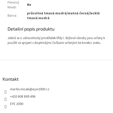
Flexový
Ne
kloub
:
průsvitná tmavá modrá/matná černá/lesklá
Barva
:
tmavá modrá
Detailní popis produktu
Jedná se o zdravotnický prostředek třídy I. Brýlové obruby jsou určeny k
použití ve spojení s dioptrickými čočkami určenými ke korekci zraku.
Z
á
p
a
Kontakt
t
martin.misak
@
eye2000.cz
í
+420 608 869 496
EYE 2000