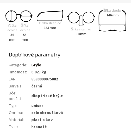
Šířka obruby
146 mm
Délka stranice
Výška
Šířka
143 mm
Šířka nosníku
očnice
očnice
18 mm
36
55
mm
mm
Doplňkové parametry
Kategorie
:
Brýle
Hmotnost
:
0.023 kg
EAN
:
8590000075082
Barva 1
:
černá
Účel
dioptrické brýle
použití
:
Typ
:
unisex
Obruba
:
celoobroučková
Materiál
:
plast a kov
Tvar
:
hranaté