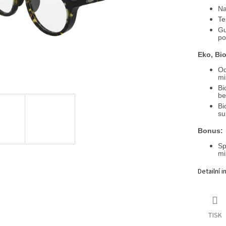
Na
Te
Gu
po
Eko, Bio
Od
mi
Bi
be
Bi
su
Bonus:
Sp
mi
Detailní 
TISK