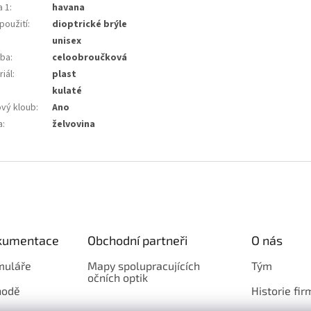
a 1
:
havana
použití
:
dioptrické brýle
unisex
ba
:
celoobroučková
iál
:
plast
:
kulaté
ový kloub
:
Ano
a
:
želvovina
okumentace
Obchodní partneři
O nás
muláře
Mapy spolupracujících
Tým
očních optik
hodě
Historie fir