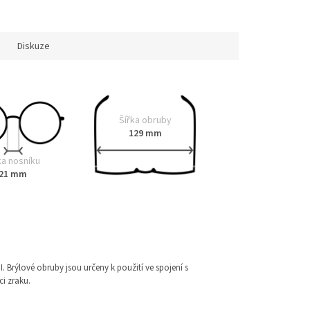
Diskuze
Šířka obruby
129 mm
ka nosníku
21 mm
I. Brýlové obruby jsou určeny k použití ve spojení s
i zraku.