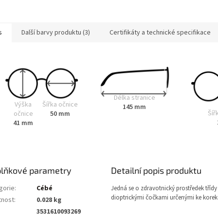
s
Další barvy produktu (3)
Certifikáty a technické specifikace
Délka stranice
Výška
Šířka očnice
145 mm
Šíř
očnice
50 mm
41 mm
lňkové parametry
Detailní popis produktu
gorie
:
Cébé
Jedná se o zdravotnický prostředek třídy 
dioptrickými čočkami určenými ke korekc
nost
:
0.028 kg
3531610093269