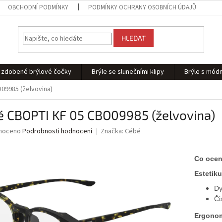
OBCHODNÍ PODMÍNKY
PODMÍNKY OCHRANY OSOBNÍCH ÚDAJŮ
HLEDAT
 - zdobené brýlové čočky
Brýle se slunečními klipy
Brýle s módn
09985 (želvovina)
é CBOPTI KF 05 CBO09985 (želvovina)
né
noceno
Podrobnosti hodnocení
Značka:
Cébé
ní
u
Co ocen
Estetiku
Dy
ek.
Či
Ergonom