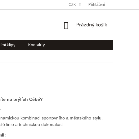
CZK
Přihlášení
NÁKUPNÍ
Prázdný košík
KOŠÍK
ími klipy
Kontakty
íte na brýlích Cébé?
:
namickou kombinaci sportovního a městského stylu.
sté linie a technickou dokonalost.
ii: