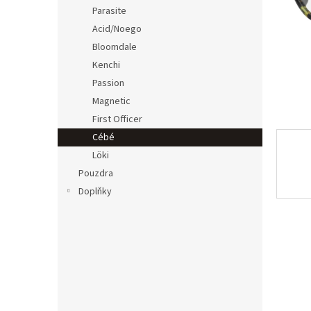
n
Parasite
e
Acid/Noego
l
Bloomdale
Kenchi
Passion
Magnetic
First Officer
Cébé
Löki
Pouzdra
Doplňky