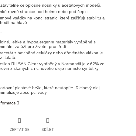
stavitelné celoplošné nosníky u acetátových modelů.
nké rovné stranice pod helmu nebo pod čepici.
mové vsádky na konci stranic, které zajišťují stabilitu a
hodlí na hlavě.
:
olné, lehké a hypoalergenní materiály vyráběné s
nimální zátěží pro životní prostředí.
oacetát z bavlněné celulózy nebo dřevěného vlákna je
z ftalátů.
osilon RILSAN Clear vyráběný v Normandii je z 62% ze
rovin získaných z ricinového oleje namísto syntetiky.
ortovní plastové brýle, které neutopíte. Ricinový olej
nimalizuje absorpci vody.
informace
ZEPTAT SE
SDÍLET