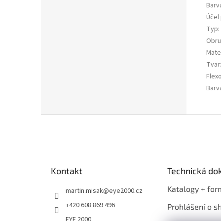
Barv
Účel 
Typ
:
Obru
Mater
Tvar
Flex
Barv
Z
á
p
a
t
Kontakt
Technická d
í
Katalogy + for
martin.misak
@
eye2000.cz
+420 608 869 496
Prohlášení o s
EYE 2000