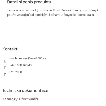
Detailní popis produktu
Jedná se o zdravotnický prostředek třídy I. Brýlové obruby jsou určeny k
použití ve spojení s dioptrickými čočkami určenými ke korekci zraku.
Z
á
p
a
Kontakt
t
martin.misak
@
eye2000.cz
í
+420 608 869 496
EYE 2000
Technická dokumentace
Katalogy + formuláře