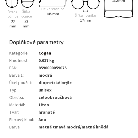
132 mm
Délka stranice
Výška
Šířka
145 mm
Šířka nosníku
očnice
očnice
17 mm
33
52
mm
mm
Doplňkové parametry
Kategorie
:
Cogan
Hmotnost
:
0.017 kg
EAN
:
8590000059075
Barva 1
:
modrá
Účel použití
:
dioptrické brýle
Typ
:
unisex
Obruba
:
celoobroučková
Materiál
:
titan
Tvar
:
hranaté
Flexový kloub
:
Ano
Barva
:
matná tmavá modrá/matná hnědá