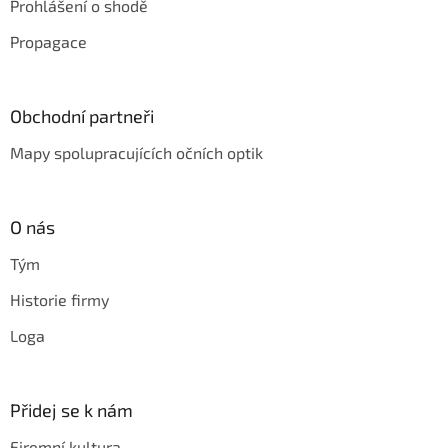
Prohlášení o shodě
Propagace
Obchodní partneři
Mapy spolupracujících očních optik
O nás
Tým
Historie firmy
Loga
Přidej se k nám
Firemní kultura