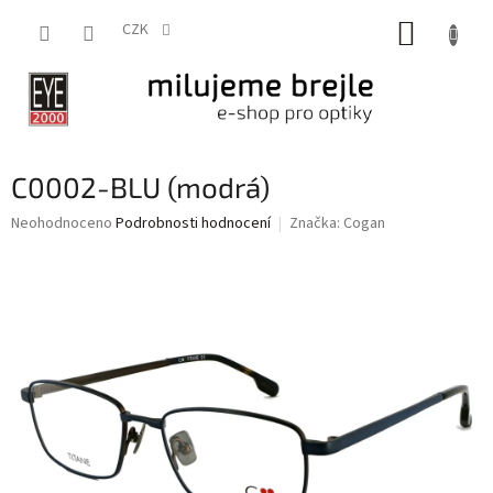
Přejít
NÁKUP
na
CZK
obsah
KOŠÍK
C0002-BLU (modrá)
Průměrné
Neohodnoceno
Podrobnosti hodnocení
Značka:
Cogan
hodnocení
produktu
je
0,0
z
5
hvězdiček.