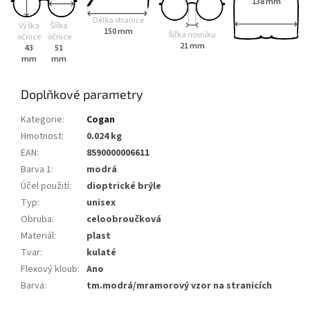
138 mm
Délka stranice
Výška
Šířka
150 mm
Šířka nosníku
očnice
očnice
21 mm
43
51
mm
mm
Doplňkové parametry
Kategorie
:
Cogan
Hmotnost
:
0.024 kg
EAN
:
8590000006611
Barva 1
:
modrá
Účel použití
:
dioptrické brýle
Typ
:
unisex
Obruba
:
celoobroučková
Materiál
:
plast
Tvar
:
kulaté
Flexový kloub
:
Ano
Barva
:
tm.modrá/mramorový vzor na stranicích