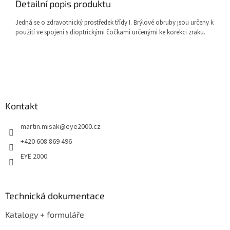
Detailní popis produktu
Jedná se o zdravotnický prostředek třídy I. Brýlové obruby jsou určeny k
použití ve spojení s dioptrickými čočkami určenými ke korekci zraku.
Z
á
p
a
Kontakt
t
martin.misak
@
eye2000.cz
í
+420 608 869 496
EYE 2000
Technická dokumentace
Katalogy + formuláře