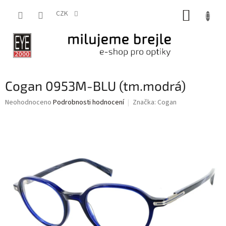
Přejít
NÁKUP
na
CZK
obsah
KOŠÍK
Cogan 0953M-BLU (tm.modrá)
Průměrné
Neohodnoceno
Podrobnosti hodnocení
Značka:
Cogan
hodnocení
produktu
je
0,0
z
5
hvězdiček.