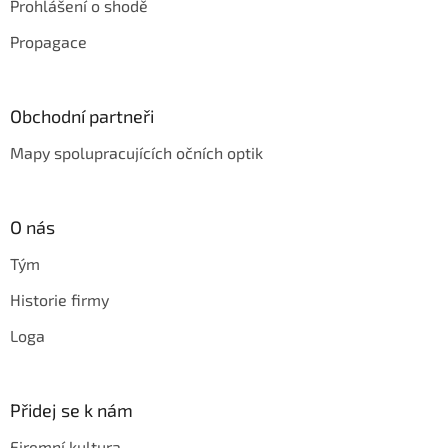
Prohlášení o shodě
Propagace
Obchodní partneři
Mapy spolupracujících očních optik
O nás
Tým
Historie firmy
Loga
Přidej se k nám
Firemní kultura