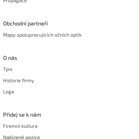
Propagace
Obchodní partneři
Mapy spolupracujících očních optik
O nás
Tým
Historie firmy
Loga
Přidej se k nám
Firemní kultura
Nabízené pozice