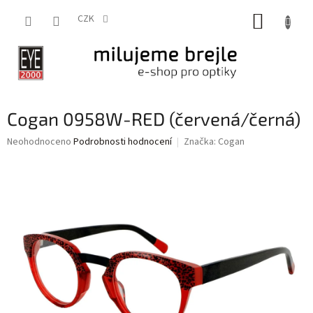
Přejít
NÁKUP
na
CZK
obsah
KOŠÍK
Cogan 0958W-RED (červená/černá)
Průměrné
Neohodnoceno
Podrobnosti hodnocení
Značka:
Cogan
hodnocení
produktu
je
0,0
z
5
hvězdiček.