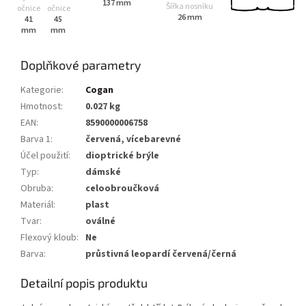
137 mm
Šířka nosníku
očnice
očnice
26 mm
41
45
mm
mm
Doplňkové parametry
Kategorie
:
Cogan
Hmotnost
:
0.027 kg
EAN
:
8590000006758
Barva 1
:
červená, vícebarevné
Účel použití
:
dioptrické brýle
Typ
:
dámské
Obruba
:
celoobroučková
Materiál
:
plast
Tvar
:
oválné
Flexový kloub
:
Ne
Barva
:
průstivná leopardí červená/černá
Detailní popis produktu