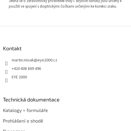
Jedná se o zdravotnický prostředek třídy I. Brýlové obruby jsou určeny k
použití ve spojení s dioptrickými čočkami určenými ke korekci zraku.
Z
á
p
a
Kontakt
t
martin.misak
@
eye2000.cz
í
+420 608 869 496
EYE 2000
Technická dokumentace
Katalogy + formuláře
Prohlášení o shodě