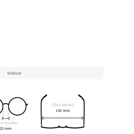
Diskuze
Šířka obruby
141 mm
ka nosníku
22 mm