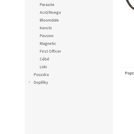
n
Parasite
e
Acid/Noego
l
Bloomdale
Kenchi
Passion
Magnetic
First Officer
Cébé
Löki
Popi
Pouzdra
Doplňky