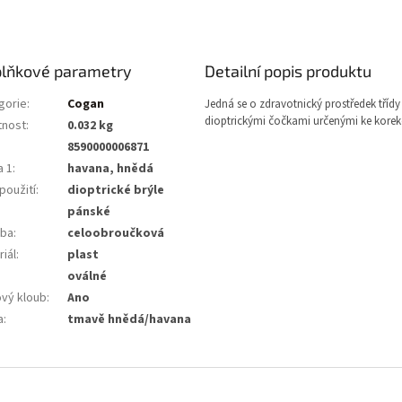
lňkové parametry
Detailní popis produktu
gorie
:
Cogan
Jedná se o zdravotnický prostředek třídy 
dioptrickými čočkami určenými ke korekc
nost
:
0.032 kg
8590000006871
a 1
:
havana, hnědá
použití
:
dioptrické brýle
pánské
ba
:
celoobroučková
iál
:
plast
:
oválné
ový kloub
:
Ano
a
:
tmavě hnědá/havana