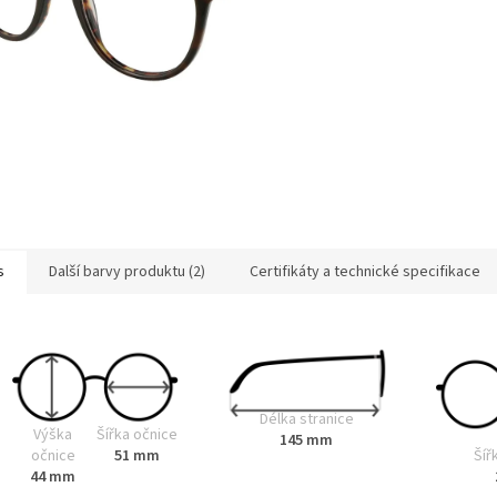
s
Další barvy produktu (2)
Certifikáty a technické specifikace
Délka stranice
Výška
Šířka očnice
145 mm
Šíř
očnice
51 mm
44 mm