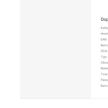
Dop
Kate
Hmot
EAN
:
Barv
Účel 
Typ
:
Obru
Mater
Tvar
Flex
Barv
Z
á