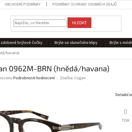
OBCHODNÍ PODMÍNKY
PODMÍNKY OCHRANY OSOBNÍCH ÚDAJŮ
HLEDAT
 - zdobené brýlové čočky
Brýle se slunečními klipy
Brýle s módn
dá/havana)
an 0962M-BRN (hnědá/havana)
né
noceno
Podrobnosti hodnocení
Značka:
Cogan
ní
u
Detailní 
ek.
TISK