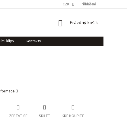
CZK
Přihlášení
NÁKUPNÍ
Prázdný košík
KOŠÍK
ími klipy
Kontakty
informace
ZEPTAT SE
SDÍLET
KDE KOUPÍTE